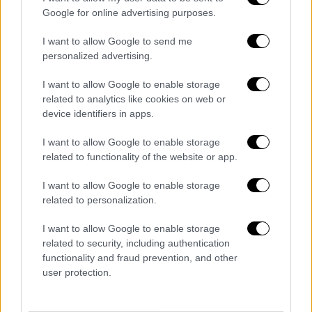
Google for online advertising purposes.
I want to allow Google to send me
personalized advertising.
I want to allow Google to enable storage
related to analytics like cookies on web or
device identifiers in apps.
I want to allow Google to enable storage
related to functionality of the website or app.
Κόσμος
|
05.09.2019 12:06
Τυφώνας Ντόριαν: Αγόρασε 100
I want to allow Google to enable storage
γεννήτριες για να τις στείλει στις
related to personalization.
Μπαχάμες (pics)
I want to allow Google to enable storage
Ο άνδρας ζήτησε να μην γίνει γνωστή η
related to security, including authentication
functionality and fraud prevention, and other
ταυτότητά του καθώς όπως διευκρίνισε δεν
user protection.
επιθυμεί δημοσιότητα