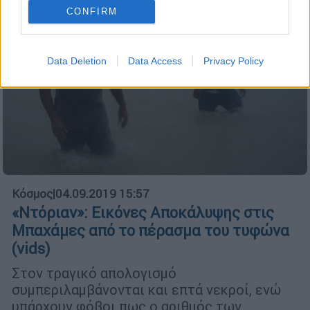
CONFIRM
Data Deletion
Data Access
Privacy Policy
Κόσμος
|
04.09.2019 15:57
«Ντόριαν»: Εικόνες Αποκάλυψης στις
Μπαχάμες από το πέρασμα του τυφώνα
(vids)
Στον τραγικό απολογισμό
συμπεριλαμβάνονται και επτά νεκροί, ενώ
υπάρχουν φόβοι πως ο αριθμός των