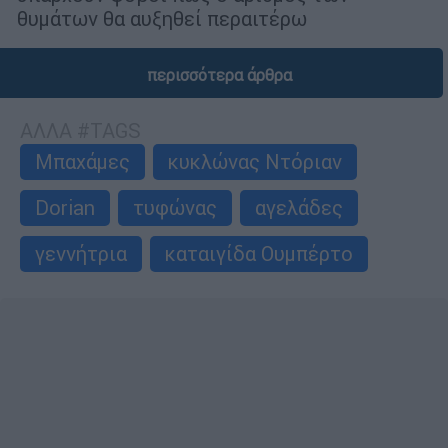
θυμάτων θα αυξηθεί περαιτέρω
περισσότερα άρθρα
ΑΛΛΑ #TAGS
Μπαχάμες
κυκλώνας Ντόριαν
Dorian
τυφώνας
αγελάδες
γεννήτρια
καταιγίδα Ουμπέρτο