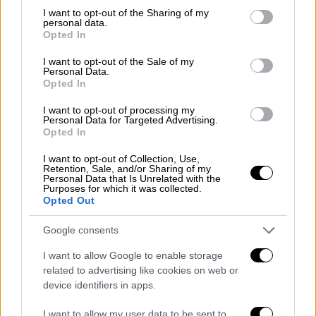
not limited to your visit or usage behaviour. You may click to
I want to opt-out of the Sharing of my
personal data.
grant or deny consent to Google and its third-party tags to
Opted In
use your data for below specified purposes in below Google
consent section.
I want to opt-out of the Sale of my
Personal Data.
Opted In
I want to opt-out of processing my
Personal Data for Targeted Advertising.
Opted In
Κόσμος
|
05.09.2019 12:17
Τυφώνας Ντόριαν: Αυξάνονται οι νεκροί
I want to opt-out of Collection, Use,
Retention, Sale, and/or Sharing of my
- Σαρώνει με ανέμους 185 χιλιομέτρων
Personal Data that Is Unrelated with the
Purposes for which it was collected.
την ώρα
Opted Out
Κατατάσσεται εκ νέου στην Κατηγορία 3 της
Google consents
πεντάβαθμης κλίμακας
I want to allow Google to enable storage
related to advertising like cookies on web or
device identifiers in apps.
I want to allow my user data to be sent to