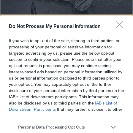
Do Not Process My Personal Information
Κόσμος
|
06.09.2019 19:56
If you wish to opt-out of the sale, sharing to third parties, or
Τυφώνας Ντόριαν: Συνεχίζει το
processing of your personal or sensitive information for
targeted advertising by us, please use the below opt-out
καταστροφικό του έργο μετά τις
section to confirm your selection. Please note that after your
Μπαχάμες
opt-out request is processed you may continue seeing
interest-based ads based on personal information utilized by
Σύμφωνα με το NHC, ο τυφώνας μπορεί να
us or personal information disclosed to third parties prior to
προκαλέσει θαλάσσια κύματα ύψους έως και
your opt-out. You may separately opt-out of the further
δύο μέτρων στη Βόρεια Καρολίνα
disclosure of your personal information by third parties on the
IAB’s list of downstream participants. This information may
also be disclosed by us to third parties on the
IAB’s List of
Downstream Participants
that may further disclose it to other
third parties.
Please note that this website/app uses one or more Google
Personal Data Processing Opt Outs
services and may gather and store information including but