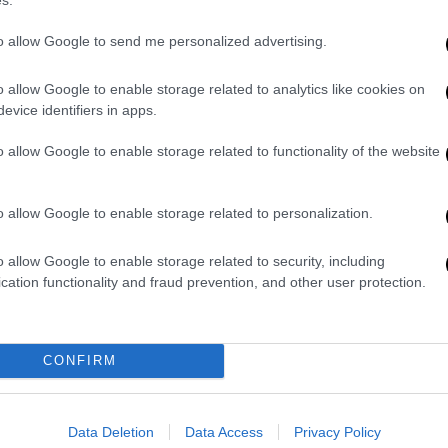
Η συνάντηση πραγματοποιήθηκε στην
πρεσβευτική κατοικία
to allow Google to send me personalized advertising.
o allow Google to enable storage related to analytics like cookies on
evice identifiers in apps.
o allow Google to enable storage related to functionality of the website
Πολιτική
|
29.07.2023 23:47
Συνάντηση Κικίλια με Τσούνη: «Θα
συνεχίσουμε να βοηθούμε την
o allow Google to enable storage related to personalization.
Ελλάδα σε αυτή την ώρα ανάγκης -
Πρόσθετα εναέρια μέσα σε πλοίο
o allow Google to enable storage related to security, including
cation functionality and fraud prevention, and other user protection.
στο Νότιο Αιγαίο»
Συνάντηση με τον πρέσβη των ΗΠΑ
Γιώργο Τσούνη είχε σήμερα το
CONFIRM
απόγευμα ο υπουργός Κλιματικής
Κρίσης και Πολιτικής Προστασίας
Βασίλης Κικίλιας, παρουσία του
Data Deletion
Data Access
Privacy Policy
υφυπουργού Κλιματικής Κρίσης και