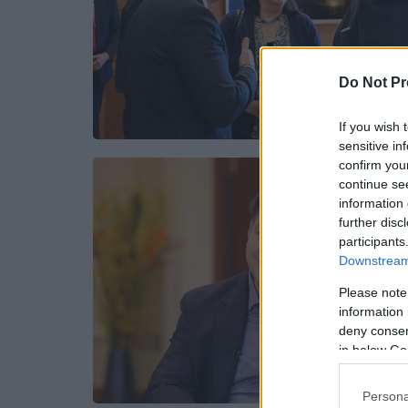
Do Not Pr
If you wish 
sensitive in
confirm you
continue se
information 
further disc
participants
Downstream 
Please note
information 
deny consent
in below Go
Persona