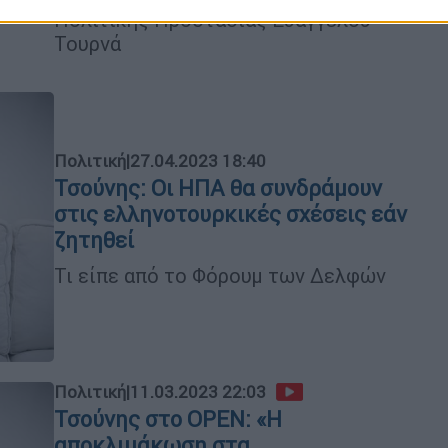
Πολιτικής Προστασίας Ευάγγελου
Τουρνά
Πολιτική
|
27.04.2023 18:40
Τσούνης: Οι ΗΠΑ θα συνδράμουν
στις ελληνοτουρκικές σχέσεις εάν
ζητηθεί
Τι είπε από το Φόρουμ των Δελφών
Πολιτική
|
11.03.2023 22:03
Τσούνης στο OPEN: «Η
αποκλιμάκωση στα