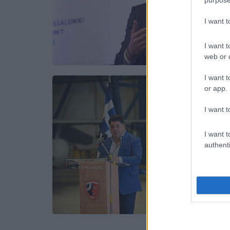
I want 
I want t
web or d
I want t
or app.
I want t
I want t
authenti