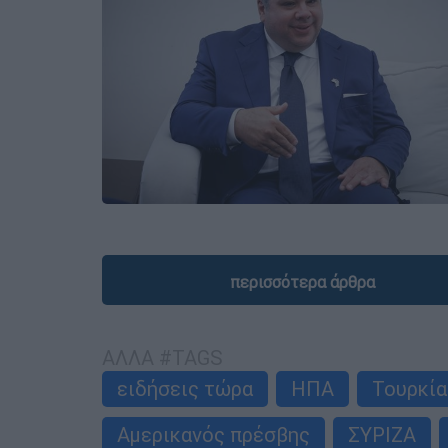
περισσότερα άρθρα
ΑΛΛΑ #TAGS
ειδήσεις τώρα
ΗΠΑ
Τουρκία
Αμερικανός πρέσβης
ΣΥΡΙΖΑ