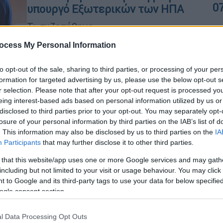
0
υπουργό Εξωτερικών των ΗΠΑ
Τι συζητήθηκε
ocess My Personal Information
ΑΠ
to opt-out of the sale, sharing to third parties, or processing of your per
Α
formation for targeted advertising by us, please use the below opt-out s
γ
r selection. Please note that after your opt-out request is processed y
eing interest-based ads based on personal information utilized by us or
π
Ελλάδα
|
26.03.2024 12:11
disclosed to third parties prior to your opt-out. You may separately opt-
Ο Τζορτζ Τσούνης αποκαλύπτει
losure of your personal information by third parties on the IAB’s list of
. This information may also be disclosed by us to third parties on the
IA
πώς έχασε 39 κιλά με ελληνικό
Participants
that may further disclose it to other third parties.
φαγητό
 that this website/app uses one or more Google services and may gath
Ο πρέσβης μίλησε για την διατροφή
including but not limited to your visit or usage behaviour. You may click 
που ακολουθεί και πώς κατάφερε να
 to Google and its third-party tags to use your data for below specifi
χάσει τόσα κιλά σε 1.5 χρόνο
ogle consent section.
l Data Processing Opt Outs