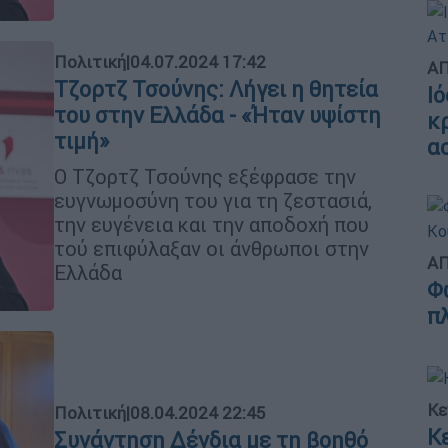
Πολιτική
|
04.07.2024 17:42
ΑΠ
Τζορτζ Τσούνης: Λήγει η θητεία
Ι
του στην Ελλάδα - «Ήταν υψίστη
κ
τιμή»
α
Ο Τζορτζ Τσούνης εξέφρασε την
ευγνωμοσύνη του για τη ζεστασιά,
την ευγένεια και την αποδοχή που
τού επιφύλαξαν οι άνθρωποι στην
ΑΠ
Ελλάδα
Φ
π
Κε
Πολιτική
|
08.04.2024 22:45
Κ
Συνάντηση Δένδια με τη βοηθό