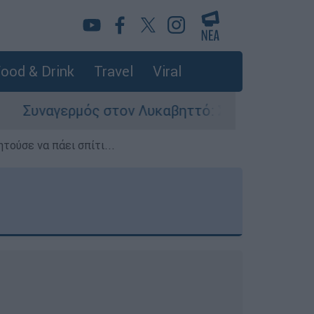
ood & Drink
Travel
Viral
 στον Λυκαβηττό: Σορός σε προχωρημένη σήψη 
τούσε να πάει σπίτι...