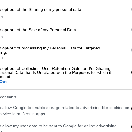
o opt-out of the Sharing of my personal data.
Πολιτική
|
27.11.2023 20:55
In
«Ναι στην προώθηση του
Στρατηγικού Διαλόγου με τις ΗΠΑ
o opt-out of the Sale of my Personal Data.
για τις ελληνοαμερικανικές
In
σχέσεις» - Τι συζητήθηκε στη
to opt-out of processing my Personal Data for Targeted
συνάντηση Κασσελάκη - Τσούνη
ing.
In
Ο πρόεδρος του ΣΥΡΙΖΑ συναντήθηκε
o opt-out of Collection, Use, Retention, Sale, and/or Sharing
με τον πρέσβη των ΗΠΑ στην Αθήνα
ersonal Data that Is Unrelated with the Purposes for which it
lected.
Out
consents
o allow Google to enable storage related to advertising like cookies on
Πολιτική
|
27.11.2023 19:25
evice identifiers in apps.
Συνάντηση Κασσελάκη με πρέσβη
των ΗΠΑ: Τι συζητήθηκε
o allow my user data to be sent to Google for online advertising
s.