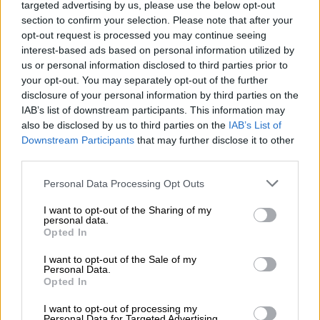
targeted advertising by us, please use the below opt-out
section to confirm your selection. Please note that after your
opt-out request is processed you may continue seeing
interest-based ads based on personal information utilized by
us or personal information disclosed to third parties prior to
your opt-out. You may separately opt-out of the further
Πολιτική
|
29.07.2023 23:47
disclosure of your personal information by third parties on the
Συνάντηση Κικίλια με Τσούνη: «Θα
IAB’s list of downstream participants. This information may
also be disclosed by us to third parties on the
IAB’s List of
συνεχίσουμε να βοηθούμε την Ελλάδα σε
Downstream Participants
that may further disclose it to other
αυτή την ώρα ανάγκης - Πρόσθετα
third parties.
εναέρια μέσα σε πλοίο στο Νότιο Αιγαίο»
Please note that this website/app uses one or more Google
Personal Data Processing Opt Outs
Συνάντηση με τον πρέσβη των ΗΠΑ Γιώργο
services and may gather and store information including but
Τσούνη είχε σήμερα το απόγευμα ο
not limited to your visit or usage behaviour. You may click to
I want to opt-out of the Sharing of my
personal data.
υπουργός Κλιματικής Κρίσης και Πολιτικής
grant or deny consent to Google and its third-party tags to
Opted In
use your data for below specified purposes in below Google
Προστασίας Βασίλης Κικίλιας, παρουσία του
consent section.
υφυπουργού Κλιματικής Κρίσης και
I want to opt-out of the Sale of my
Personal Data.
Πολιτικής Προστασίας Ευάγγελου Τουρνά
Opted In
I want to opt-out of processing my
Personal Data for Targeted Advertising.