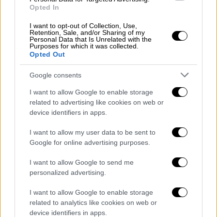
Opted In
I want to opt-out of Collection, Use,
Retention, Sale, and/or Sharing of my
Personal Data that Is Unrelated with the
Purposes for which it was collected.
Opted Out
Google consents
I want to allow Google to enable storage
related to advertising like cookies on web or
device identifiers in apps.
I want to allow my user data to be sent to
Google for online advertising purposes.
Πολιτική
|
27.04.2023 18:40
Τσούνης: Οι ΗΠΑ θα συνδράμουν στις
I want to allow Google to send me
personalized advertising.
ελληνοτουρκικές σχέσεις εάν ζητηθεί
Τι είπε από το Φόρουμ των Δελφών
I want to allow Google to enable storage
related to analytics like cookies on web or
device identifiers in apps.