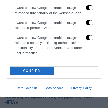
I want to allow Google to enable storage
related to functionality of the website or app.
I want to allow Google to enable storage
related to personalization.
I want to allow Google to enable storage
related to security, including authentication
functionality and fraud prevention, and other
user protection.
CONFIRM
Πολιτική
|
11.03.2023 22:03
Τσούνης στο OPEN: «Η αποκλιμάκωση
Data Deletion
Data Access
Privacy Policy
στα ελληνοτουρκικά συμβαίνει ήδη - Η
Ελλάδα, απαραίτητος σύμμαχος των
ΗΠΑ»