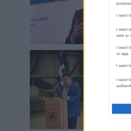
purpose
I want 
I want t
web or d
I want t
or app.
I want t
I want t
authenti