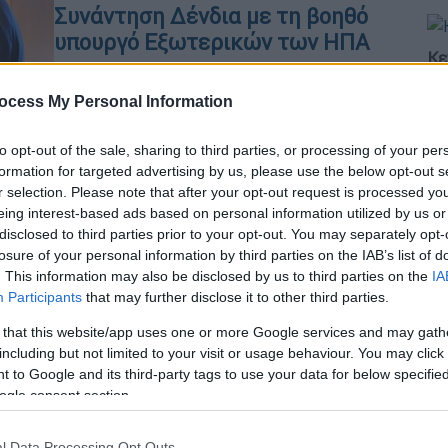
Συνάντηση Δένδια με τη βοηθό
υπουργό Εξωτερικών των ΗΠΑ
Κε
Τι συζητήθηκε
Κ
ocess My Personal Information
0
to opt-out of the sale, sharing to third parties, or processing of your per
formation for targeted advertising by us, please use the below opt-out s
r selection. Please note that after your opt-out request is processed y
eing interest-based ads based on personal information utilized by us or
disclosed to third parties prior to your opt-out. You may separately opt-
Ελλάδα
|
26.03.2024 12:11
losure of your personal information by third parties on the IAB’s list of
Ο Τζορτζ Τσούνης αποκαλύπτει
. This information may also be disclosed by us to third parties on the
IA
πώς έχασε 39 κιλά με ελληνικό
Participants
that may further disclose it to other third parties.
φαγητό
 that this website/app uses one or more Google services and may gath
Ο πρέσβης μίλησε για την διατροφή
including but not limited to your visit or usage behaviour. You may click 
 to Google and its third-party tags to use your data for below specifi
που ακολουθεί και πώς κατάφερε να
ogle consent section.
χάσει τόσα κιλά σε 1.5 χρόνο
l Data Processing Opt Outs