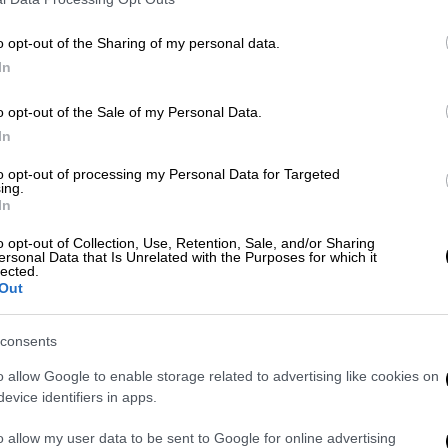
o opt-out of the Sharing of my personal data.
Πολιτική
|
27.11.2023 20:55
In
«Ναι στην προώθηση του
o opt-out of the Sale of my Personal Data.
Στρατηγικού Διαλόγου με τις ΗΠΑ
In
για τις ελληνοαμερικανικές
σχέσεις» - Τι συζητήθηκε στη
to opt-out of processing my Personal Data for Targeted
ing.
συνάντηση Κασσελάκη - Τσούνη
In
Ο πρόεδρος του ΣΥΡΙΖΑ συναντήθηκε
o opt-out of Collection, Use, Retention, Sale, and/or Sharing
με τον πρέσβη των ΗΠΑ στην Αθήνα
ersonal Data that Is Unrelated with the Purposes for which it
lected.
Out
consents
o allow Google to enable storage related to advertising like cookies on
Πολιτική
|
27.11.2023 19:25
evice identifiers in apps.
Συνάντηση Κασσελάκη με πρέσβη
o allow my user data to be sent to Google for online advertising