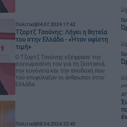
Ώρ
Πολιτική
|
04.07.2024 17:42
Ώ
Τζορτζ Τσούνης: Λήγει η θητεία
του στην Ελλάδα - «Ήταν υψίστη
τιμή»
Ώρ
Ο Τζορτζ Τσούνης εξέφρασε την
Ώ
ευγνωμοσύνη του για τη ζεστασιά,
την ευγένεια και την αποδοχή που
τού επιφύλαξαν οι άνθρωποι στην
Ελλάδα
ΑΠ
Έ
π
έ
Πολιτική
|
08.04.2024 22:45