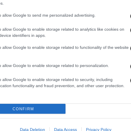
των ΗΠΑ: Τι συζητήθηκε
s.
Η συνάντηση πραγματοποιήθηκε στην
to allow Google to send me personalized advertising.
πρεσβευτική κατοικία
o allow Google to enable storage related to analytics like cookies on
evice identifiers in apps.
o allow Google to enable storage related to functionality of the website
Πολιτική
|
29.07.2023 23:47
Συνάντηση Κικίλια με Τσούνη: «Θα
o allow Google to enable storage related to personalization.
συνεχίσουμε να βοηθούμε την
Ελλάδα σε αυτή την ώρα ανάγκης -
o allow Google to enable storage related to security, including
Πρόσθετα εναέρια μέσα σε πλοίο
cation functionality and fraud prevention, and other user protection.
στο Νότιο Αιγαίο»
Συνάντηση με τον πρέσβη των ΗΠΑ
Γιώργο Τσούνη είχε σήμερα το
CONFIRM
απόγευμα ο υπουργός Κλιματικής
Κρίσης και Πολιτικής Προστασίας
Βασίλης Κικίλιας, παρουσία του
Data Deletion
Data Access
Privacy Policy