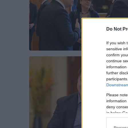
Do Not Pr
If you wish 
sensitive in
confirm you
continue se
information 
further disc
participants
Downstream 
Please note
information 
deny consent
in below Go
Persona