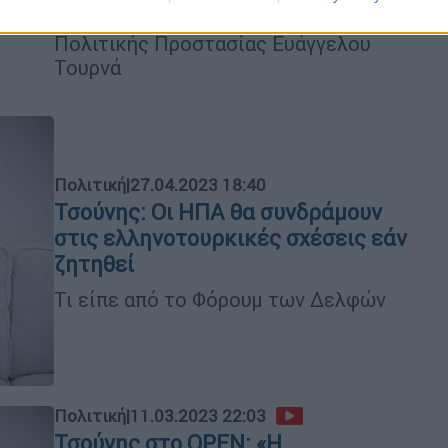
υφυπουργού Κλιματικής Κρίσης και
Πολιτικής Προστασίας Ευάγγελου
Τουρνά
Πολιτική
|
27.04.2023 18:40
Τσούνης: Οι ΗΠΑ θα συνδράμουν
στις ελληνοτουρκικές σχέσεις εάν
ζητηθεί
Τι είπε από το Φόρουμ των Δελφών
Πολιτική
|
11.03.2023 22:03
Τσούνης στο OPEN: «Η