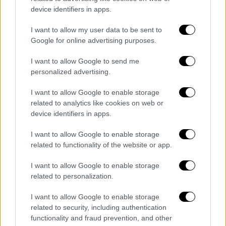
device identifiers in apps.
I want to allow my user data to be sent to
Google for online advertising purposes.
I want to allow Google to send me
personalized advertising.
I want to allow Google to enable storage
related to analytics like cookies on web or
device identifiers in apps.
I want to allow Google to enable storage
related to functionality of the website or app.
I want to allow Google to enable storage
Πολιτική
|
27.04.2023 18:40
related to personalization.
Τσούνης: Οι ΗΠΑ θα συνδράμουν στις
ελληνοτουρκικές σχέσεις εάν ζητηθεί
I want to allow Google to enable storage
related to security, including authentication
Τι είπε από το Φόρουμ των Δελφών
functionality and fraud prevention, and other