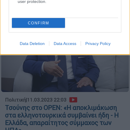
user protection.
CONFIRM
Data Deletion
Data Access
Privacy Policy
Πολιτική
|
11.03.2023 22:03
Τσούνης στο OPEN: «Η αποκλιμάκωση
στα ελληνοτουρκικά συμβαίνει ήδη - Η
Ελλάδα, απαραίτητος σύμμαχος των