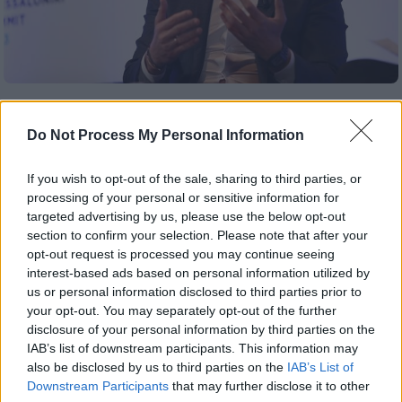
Πολιτική
|
27.11.2023 19:25
Συνάντηση Κασσελάκη με πρέσβη των
Do Not Process My Personal Information
ΗΠΑ: Τι συζητήθηκε
If you wish to opt-out of the sale, sharing to third parties, or
Η συνάντηση πραγματοποιήθηκε στην
processing of your personal or sensitive information for
πρεσβευτική κατοικία
targeted advertising by us, please use the below opt-out
section to confirm your selection. Please note that after your
opt-out request is processed you may continue seeing
interest-based ads based on personal information utilized by
us or personal information disclosed to third parties prior to
your opt-out. You may separately opt-out of the further
disclosure of your personal information by third parties on the
IAB’s list of downstream participants. This information may
also be disclosed by us to third parties on the
IAB’s List of
Downstream Participants
that may further disclose it to other