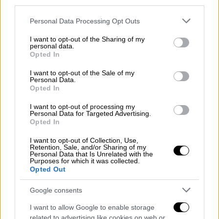
third parties.
Please note that this website/app uses one or more Google
Personal Data Processing Opt Outs
services and may gather and store information including but
not limited to your visit or usage behaviour. You may click to
I want to opt-out of the Sharing of my
personal data.
grant or deny consent to Google and its third-party tags to
Opted In
use your data for below specified purposes in below Google
consent section.
I want to opt-out of the Sale of my
Πολιτική
|
29.07.2023 23:47
Personal Data.
Συνάντηση Κικίλια με Τσούνη: «Θα
Opted In
συνεχίσουμε να βοηθούμε την Ελλάδα σε
I want to opt-out of processing my
αυτή την ώρα ανάγκης - Πρόσθετα
Personal Data for Targeted Advertising.
Opted In
εναέρια μέσα σε πλοίο στο Νότιο Αιγαίο»
I want to opt-out of Collection, Use,
Συνάντηση με τον πρέσβη των ΗΠΑ Γιώργο
Retention, Sale, and/or Sharing of my
Τσούνη είχε σήμερα το απόγευμα ο
Personal Data that Is Unrelated with the
Purposes for which it was collected.
υπουργός Κλιματικής Κρίσης και Πολιτικής
Opted Out
Προστασίας Βασίλης Κικίλιας, παρουσία του
υφυπουργού Κλιματικής Κρίσης και
Google consents
Πολιτικής Προστασίας Ευάγγελου Τουρνά
I want to allow Google to enable storage
related to advertising like cookies on web or