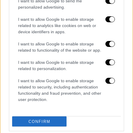
I want to allow Google to send me
personalized advertising.
I want to allow Google to enable storage
related to analytics like cookies on web or
device identifiers in apps.
I want to allow Google to enable storage
related to functionality of the website or app.
I want to allow Google to enable storage
related to personalization.
Lifestyle
|
08.11.2021 12:57
I want to allow Google to enable storage
Το γυμνό ημερολόγιο των φοιτητών του
related to security, including authentication
Cambridge - Αθλητές «βγήκαν από τα
functionality and fraud prevention, and other
user protection.
ρούχα τους» για καλό σκοπό
78 άνδρες και γυναίκες φοιτητές από 12
αθλητικές ομάδες ποζάρουν φέτος
CONFIRM
ολόγυμνοι σε διάφορες τοποθεσίες του