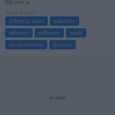
200 σπίτια
ΑΛΛΑ #TAGS
ειδήσεις τώρα
καρκίνος
αθλητές
ασθενείς
παιδί
μεταμόσχευση
γιατρός