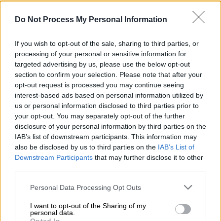
Do Not Process My Personal Information
If you wish to opt-out of the sale, sharing to third parties, or
processing of your personal or sensitive information for
targeted advertising by us, please use the below opt-out
section to confirm your selection. Please note that after your
Πολιτική
|
15.01.2024 23:30
opt-out request is processed you may continue seeing
Την Τρίτη, παρουσία Δένδια η τελετή
interest-based ads based on personal information utilized by
παράδοσης - παραλαβής στο ΓΕΕΘΑ
us or personal information disclosed to third parties prior to
your opt-out. You may separately opt-out of the further
Στις 10 το πρωί η τελετή στη Στρατιωτική
disclosure of your personal information by third parties on the
Σχολή Ευελπίδων
IAB’s list of downstream participants. This information may
also be disclosed by us to third parties on the
IAB’s List of
Downstream Participants
that may further disclose it to other
third parties.
Please note that this website/app uses one or more Google
Personal Data Processing Opt Outs
services and may gather and store information including but
not limited to your visit or usage behaviour. You may click to
I want to opt-out of the Sharing of my
personal data.
grant or deny consent to Google and its third-party tags to