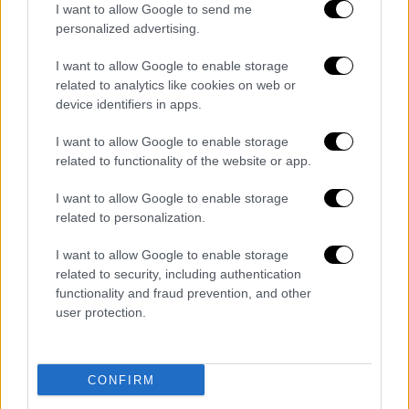
I want to allow Google to send me
personalized advertising.
I want to allow Google to enable storage
related to analytics like cookies on web or
device identifiers in apps.
I want to allow Google to enable storage
related to functionality of the website or app.
I want to allow Google to enable storage
Πολιτική
|
12.01.2024 09:00
related to personalization.
Συνεδριάζει στις 11 το ΚΥΣΕΑ υπό τον
Κυριάκο Μητσοτάκη - Nέα ηγεσία στις
I want to allow Google to enable storage
Ένοπλες Δυνάμεις
related to security, including authentication
functionality and fraud prevention, and other
Το ΚΥΣΕΑ συνεδριάζει καθώς σύμφωνα με
user protection.
πληροφορίες επίκεινται κρίσεις τόσο στις
Ένοπλες Δυνάμεις όσο και στα Σώματα
Ασφαλείας
CONFIRM