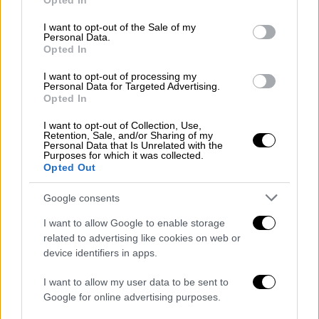
Opted In
use your data for below specified purposes in below Google
consent section.
I want to opt-out of the Sale of my
Personal Data.
Opted In
I want to opt-out of processing my
Personal Data for Targeted Advertising.
Opted In
I want to opt-out of Collection, Use,
Ελλάδα
|
12.01.2024 12:10
Retention, Sale, and/or Sharing of my
Personal Data that Is Unrelated with the
ΚΥΣΕΑ: Ποιος είναι ο νέος αρχηγός
Purposes for which it was collected.
Opted Out
ΓΕΕΘΑ, Δημήτρης Χούπης - Όλες οι
αλλαγές στις Ένοπλες Δυνάμεις
Google consents
Νέα σελίδα για τις Ένοπλες Δυνάμεις
I want to allow Google to enable storage
related to advertising like cookies on web or
device identifiers in apps.
I want to allow my user data to be sent to
Google for online advertising purposes.