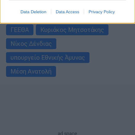
ΑΛΛΑ #TAGS
Data Deletion
Data Access
Privacy Policy
ειδήσεις τώρα
αρχηγός ΓΕΕΘΑ
ΓΕΕΘΑ
Κυριάκος Μητσοτάκης
Νίκος Δένδιας
υπουργείο Εθνικής Άμυνας
Μέση Ανατολή