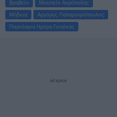
βραβείο
Μουσείο Ακρόπολης
Μήδεια
Αργύρης Παπαργυρόπουλος
Παγκόσμια Ημέρα Γυναίκας