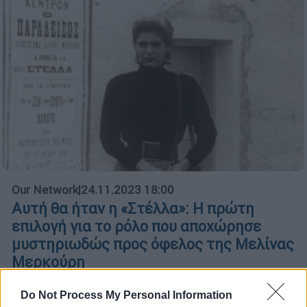
Our Network
|
24.11.2023 18:00
Αυτή θα ήταν η «Στέλλα»: Η πρώτη
επιλογή για το ρόλο που αποχώρησε
μυστηριωδώς προς όφελος της Μελίνας
Μερκούρη
Προς όφελος της Μελίνας Μερκούρη.
Do Not Process My Personal Information