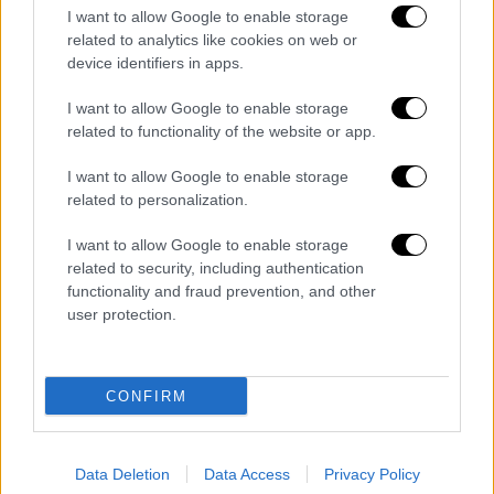
Είχε το βλέμμα της «μέγαιρας»: Η
I want to allow Google to enable storage
Μελίνα της έριξε 4 ξεγυρισμένα
related to analytics like cookies on web or
χαστούκια και πρήστηκε το πρόσωπό
device identifiers in apps.
της
I want to allow Google to enable storage
Η Μελίνα της έριξε 4 ξεγυρισμένα
related to functionality of the website or app.
χαστούκια, πρήστηκε το πρόσωπό της.
I want to allow Google to enable storage
related to personalization.
I want to allow Google to enable storage
related to security, including authentication
functionality and fraud prevention, and other
user protection.
CONFIRM
Data Deletion
Data Access
Privacy Policy