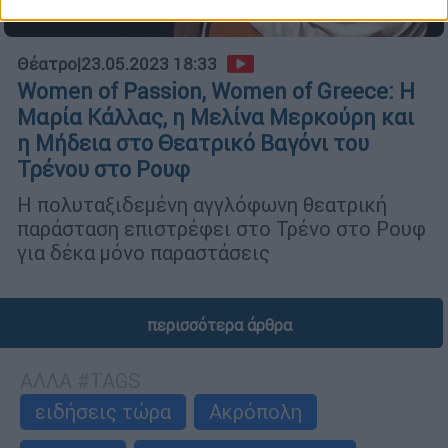
Θέατρο
|
23.05.2023 18:33
Women of Passion, Women of Greece: Η
Μαρία Κάλλας, η Μελίνα Μερκούρη και
η Μήδεια στο Θεατρικό Βαγόνι του
Τρένου στο Ρουφ
Η πολυταξιδεμένη αγγλόφωνη θεατρική
παράσταση επιστρέφει στο Τρένο στο Ρουφ
για δέκα μόνο παραστάσεις
περισσότερα άρθρα
ΑΛΛΑ #TAGS
ειδήσεις τώρα
Ακρόπολη