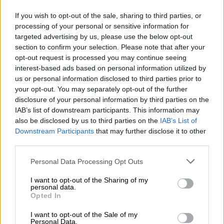
If you wish to opt-out of the sale, sharing to third parties, or
processing of your personal or sensitive information for
targeted advertising by us, please use the below opt-out
section to confirm your selection. Please note that after your
opt-out request is processed you may continue seeing
interest-based ads based on personal information utilized by
us or personal information disclosed to third parties prior to
your opt-out. You may separately opt-out of the further
disclosure of your personal information by third parties on the
IAB’s list of downstream participants. This information may
also be disclosed by us to third parties on the
IAB’s List of
Downstream Participants
that may further disclose it to other
third parties.
Please note that this website/app uses one or more Google
Personal Data Processing Opt Outs
Σινεμά
|
20.11.2023 15:57
services and may gather and store information including but
not limited to your visit or usage behaviour. You may click to
I want to opt-out of the Sharing of my
Οι 5+1 καλύτερες ελληνικές ταινίες
personal data.
grant or deny consent to Google and its third-party tags to
σύμφωνα με το Βρετανικό Ινστιτούτο
Opted In
use your data for below specified purposes in below Google
Κινηματογράφου
consent section.
I want to opt-out of the Sale of my
Personal Data.