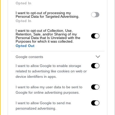
«Ο ελληνικός εθνικός κινηματογράφος, ως
Opted In
επιχείρηση και ως τέχνη, χαρακτηρίζεται
από αντιθέσεις και αγώνες τον τελευταίο
I want to opt-out of processing my
Personal Data for Targeted Advertising.
μισό αιώνα», αναφέρει το δημοσίευμα του
Opted In
BFI
I want to opt-out of Collection, Use,
Retention, Sale, and/or Sharing of my
Personal Data that Is Unrelated with the
Purposes for which it was collected.
Opted Out
Google consents
I want to allow Google to enable storage
related to advertising like cookies on web or
device identifiers in apps.
I want to allow my user data to be sent to
Google for online advertising purposes.
I want to allow Google to send me
personalized advertising.
Our Network
|
24.10.2023 18:00