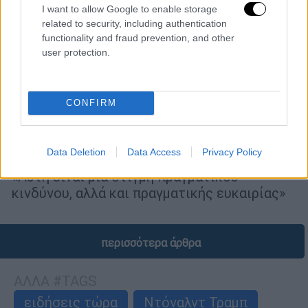
I want to allow Google to enable storage
related to security, including authentication
functionality and fraud prevention, and other
user protection.
CONFIRM
Κόσμος
|
25.03.2026 23:30
Ο Ματ Μπρίτιν αναλαμβάνει νέος
γενικός διευθυντής του BBC
Data Deletion
Data Access
Privacy Policy
«Αυτή είναι μια στιγμή πραγματικού
κινδύνου, αλλά και πραγματικής ευκαιρίας»
περισσότερα άρθρα
ΑΛΛΑ #TAGS
ειδήσεις τώρα
Ντόναλντ Τραμπ