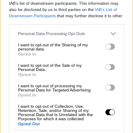
Ελλάδα
|
14.04.2026 15:29
IAB’s list of downstream participants. This information may
BBC: Η Ελλάδα στρατολογεί
also be disclosed by us to third parties on the
IAB’s List of
μασκοφόρους μετανάστες για
Downstream Participants
that may further disclose it to other
third parties.
επαναπροωθήσεις - Τι απαντά η ΕΛΑΣ
Please note that this website/app uses one or more Google
Οι σοκαριστικές καταγγελίες έρευνας του
Personal Data Processing Opt Outs
services and may gather and store information including but
BBC και οι απαντήσεις της ΕΛΑΣ
not limited to your visit or usage behaviour. You may click to
I want to opt-out of the Sharing of my
personal data.
grant or deny consent to Google and its third-party tags to
Opted In
use your data for below specified purposes in below Google
consent section.
I want to opt-out of the Sale of my
Personal Data.
Opted In
I want to opt-out of processing my
Personal Data for Targeted Advertising.
Opted In
I want to opt-out of Collection, Use,
Retention, Sale, and/or Sharing of my
Personal Data that Is Unrelated with the
Purposes for which it was collected.
Opted Out