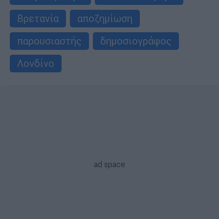
Βρετανία
αποζημίωση
παρουσιαστής
δημοσιογράφος
Λονδίνο