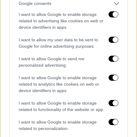
Google consents
I want to allow Google to enable storage
Κόσμος
|
27.03.2026 20:21
related to advertising like cookies on web or
Μην πανικοβάλλεστε: Οι πέντε τρόποι
device identifiers in apps.
για να σταματήσετε τα παιδιά σας από
I want to allow my user data to be sent to
το ατελείωτο σκρολάρισμα
Google for online advertising purposes.
Το BBC παρουσιάζει συμβουλές ειδικών για
I want to allow Google to send me
το πώς μπορούμε να απομακρύνουμε τα
personalized advertising.
παιδιά από τα κινητά τους τηλέφωνα -έστω
και προσωρινά
I want to allow Google to enable storage
related to analytics like cookies on web or
device identifiers in apps.
I want to allow Google to enable storage
related to functionality of the website or app.
I want to allow Google to enable storage
related to personalization.