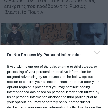
Ο Ρώσος πολιτικός ήταν ο σφοδρότερος
επικριτής του προέδρου της Ρωσίας
Βλαντιμίρ Πούτιν
Do Not Process My Personal Information
If you wish to opt-out of the sale, sharing to third parties, or
processing of your personal or sensitive information for
targeted advertising by us, please use the below opt-out
section to confirm your selection. Please note that after your
opt-out request is processed you may continue seeing
interest-based ads based on personal information utilized by
us or personal information disclosed to third parties prior to
Κόσμος
|
31.12.2024 15:00
your opt-out. You may separately opt-out of the further
Αποχαιρετώντας το 2024: Τα διεθνή
disclosure of your personal information by third parties on the