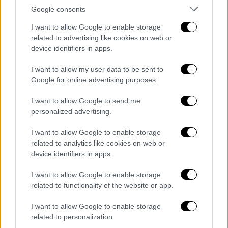
Google consents
I want to allow Google to enable storage
related to advertising like cookies on web or
Κόσμος
|
21.10.2024 12:17
device identifiers in apps.
Γιούλια Ναβάλναγια: «Κάποια μέρα θα
γυρίσω στη Ρωσία για να κατέβω ως
I want to allow my user data to be sent to
υποψήφια πρόεδρος»
Google for online advertising purposes.
«Ο πολιτικός μου αντίπαλος είναι ο
I want to allow Google to send me
Βλαντιμίρ Πούτιν»
personalized advertising.
I want to allow Google to enable storage
related to analytics like cookies on web or
device identifiers in apps.
I want to allow Google to enable storage
related to functionality of the website or app.
I want to allow Google to enable storage
related to personalization.