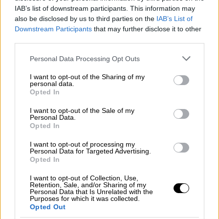
IAB’s list of downstream participants. This information may
γεγονότα και πρόσωπα που σημάδεψαν
also be disclosed by us to third parties on the
IAB’s List of
τη χρονιά που τελειώνει
Downstream Participants
that may further disclose it to other
third parties.
Λίγες ώρες πριν την έλευση του 2025, το
ethnos.gr κάνει μία ανακεφαλαίωση των
Please note that this website/app uses one or more Google
Personal Data Processing Opt Outs
διεθνών εξελίξεων που μονοπώλησαν το
services and may gather and store information including but
ενδιαφέρον
not limited to your visit or usage behaviour. You may click to
I want to opt-out of the Sharing of my
personal data.
grant or deny consent to Google and its third-party tags to
Opted In
use your data for below specified purposes in below Google
consent section.
I want to opt-out of the Sale of my
Personal Data.
Opted In
I want to opt-out of processing my
Personal Data for Targeted Advertising.
Opted In
I want to opt-out of Collection, Use,
Retention, Sale, and/or Sharing of my
Personal Data that Is Unrelated with the
Purposes for which it was collected.
Opted Out