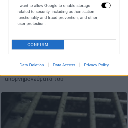
I want to allow Google to enable storage
related to security, including authentication
functionality and fraud prevention, and other
user protection.
Κόσμος
|
12.10.2024 07:26
CONFIRM
«Θα πεθάνω στη φυλακή» - Οι
προφητικές αναφορές του Ναβάλνι στα
απομνημονεύματά του
Data Deletion
Data Access
Privacy Policy
Ανατριχιάζουν οι αποκαλύψεις από τα
απομνημονεύματά του