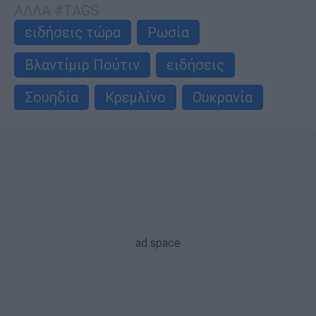
ΑΛΛΑ #TAGS
ειδήσεις τώρα
Ρωσία
Βλαντίμιρ Πούτιν
ειδήσεις
Σουηδία
Κρεμλίνο
Ουκρανία