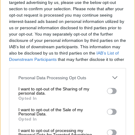
targeted advertising by us, please use the below opt-out
section to confirm your selection. Please note that after your
opt-out request is processed you may continue seeing
interest-based ads based on personal information utilized by
us or personal information disclosed to third parties prior to
your opt-out. You may separately opt-out of the further
disclosure of your personal information by third parties on the
IAB’s list of downstream participants. This information may
also be disclosed by us to third parties on the
IAB’s List of
Downstream Participants
that may further disclose it to other
third parties.
Please note that this website/app uses one or more Google
Personal Data Processing Opt Outs
services and may gather and store information including but
not limited to your visit or usage behaviour. You may click to
I want to opt-out of the Sharing of my
personal data.
grant or deny consent to Google and its third-party tags to
Ελλάδα
|
10.02.2025 09:59
Opted In
use your data for below specified purposes in below Google
«Παρέλυσε» ο Κηφισός - Μποτιλιάρισμα
consent section.
I want to opt-out of the Sale of my
14 χιλιομέτρων
Personal Data.
Opted In
«Γολγοθάς» για τους οδηγούς μια ακόμη
I want to opt-out of processing my
μέρα στην Αθήνα
Personal Data for Targeted Advertising.