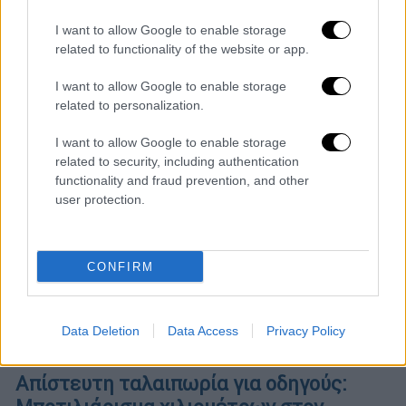
Η ανακοίνωση του υπουργείου Ανάπτυξης
I want to allow Google to enable storage
related to functionality of the website or app.
I want to allow Google to enable storage
related to personalization.
I want to allow Google to enable storage
related to security, including authentication
functionality and fraud prevention, and other
user protection.
CONFIRM
Data Deletion
Data Access
Privacy Policy
Ελλάδα
|
05.01.2025 19:11
Απίστευτη ταλαιπωρία για οδηγούς: