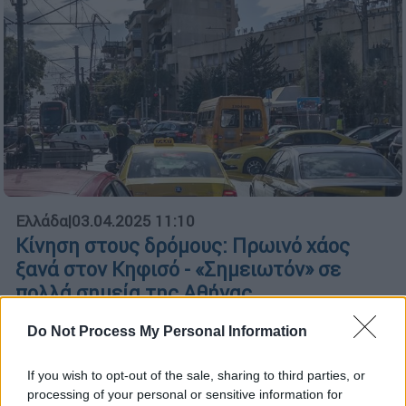
Ελλάδα
|
03.04.2025 11:10
Κίνηση στους δρόμους: Πρωινό χάος
ξανά στον Κηφισό - «Σημειωτόν» σε
πολλά σημεία της Αθήνας
Σοβαρό τροχαίο σημειώθηκε στην Κατεχάκη,
Do Not Process My Personal Information
προκαλώντας συμφόρηση στο ύψος της
Καισαριανής
If you wish to opt-out of the sale, sharing to third parties, or
processing of your personal or sensitive information for