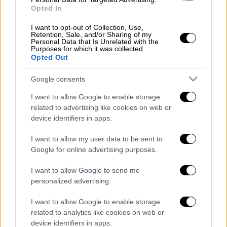
Opted In
I want to opt-out of Collection, Use,
Retention, Sale, and/or Sharing of my
Personal Data that Is Unrelated with the
Purposes for which it was collected.
Opted Out
Google consents
I want to allow Google to enable storage
related to advertising like cookies on web or
device identifiers in apps.
I want to allow my user data to be sent to
Google for online advertising purposes.
I want to allow Google to send me
personalized advertising.
Moto
|
23.01.2025 17:53
Τέλος η βενζίνη σε όσους οδηγούς
I want to allow Google to enable storage
μηχανής δεν φορούν κράνος: Τι
related to analytics like cookies on web or
προβλέπει τροπολογία
device identifiers in apps.