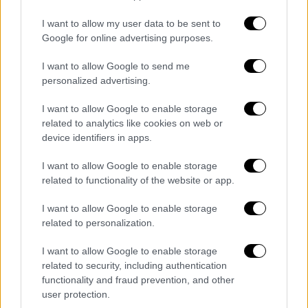
μέρα στην Αθήνα
I want to allow my user data to be sent to
Google for online advertising purposes.
I want to allow Google to send me
personalized advertising.
I want to allow Google to enable storage
related to analytics like cookies on web or
device identifiers in apps.
I want to allow Google to enable storage
related to functionality of the website or app.
I want to allow Google to enable storage
related to personalization.
I want to allow Google to enable storage
Moto
|
23.01.2025 17:53
related to security, including authentication
functionality and fraud prevention, and other
Τέλος η βενζίνη σε όσους οδηγούς
user protection.
μηχανής δεν φορούν κράνος: Τι