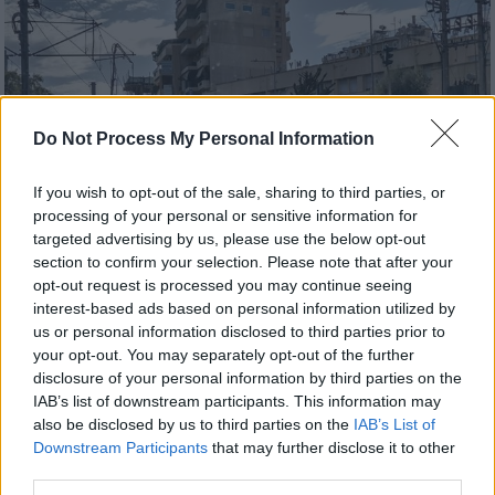
Do Not Process My Personal Information
If you wish to opt-out of the sale, sharing to third parties, or
processing of your personal or sensitive information for
targeted advertising by us, please use the below opt-out
section to confirm your selection. Please note that after your
opt-out request is processed you may continue seeing
Ελλάδα
|
03.04.2025 11:10
interest-based ads based on personal information utilized by
Κίνηση στους δρόμους: Πρωινό χάος
us or personal information disclosed to third parties prior to
ξανά στον Κηφισό - «Σημειωτόν» σε
your opt-out. You may separately opt-out of the further
disclosure of your personal information by third parties on the
πολλά σημεία της Αθήνας
IAB’s list of downstream participants. This information may
Σοβαρό τροχαίο σημειώθηκε στην Κατεχάκη,
also be disclosed by us to third parties on the
IAB’s List of
προκαλώντας συμφόρηση στο ύψος της
Downstream Participants
that may further disclose it to other
third parties.
Καισαριανής