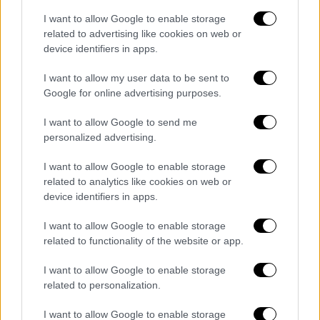
I want to allow Google to enable storage
related to advertising like cookies on web or
device identifiers in apps.
I want to allow my user data to be sent to
Google for online advertising purposes.
I want to allow Google to send me
personalized advertising.
I want to allow Google to enable storage
Κόσμος
|
25.03.2024 14:16
related to analytics like cookies on web or
device identifiers in apps.
Ερντογάν: «Τρομοκράτες» οι αγωνιστές
του Πόντου - «Από τις μεγαλύτερες
I want to allow Google to enable storage
τρομοκρατικές οργανώσεις»
related to functionality of the website or app.
Μία από τις μεγαλύτερες τρομοκρατικές
I want to allow Google to enable storage
οργανώσεις χαρακτήρισε ο Ρετζέπ Ταγίπ
related to personalization.
Ερντογάν, τους αγώνες των Ποντίων
I want to allow Google to enable storage