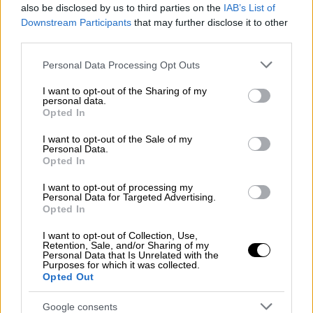
Παγκόσμιο Συμβούλιο Ποντιακού
also be disclosed by us to third parties on the
IAB’s List of
Ελληνισμού: Ανιστόρητες και
Downstream Participants
that may further disclose it to other
προκλητικές οι δηλώσεις Ερντογάν για
third parties.
τον ελληνισμό του Πόντου
Please note that this website/app uses one or more Google
Personal Data Processing Opt Outs
services and may gather and store information including but
Ο πρόεδρος του Παγκοσμίου Συμβουλίου
not limited to your visit or usage behaviour. You may click to
I want to opt-out of the Sharing of my
Ποντιακού Ελληνισμού, Στέφανος
personal data.
grant or deny consent to Google and its third-party tags to
Opted In
Τανιμανίδης, υπενθυμίζει στον Τούρκο
use your data for below specified purposes in below Google
πρόεδρο, αποφάσεις διεθνών φορέων,
consent section.
I want to opt-out of the Sale of my
μεταξύ των οποίων του προέδρου των ΗΠΑ
Personal Data.
Opted In
και του Ευρωκοινοβουλίου, με τις οποίες
χαρακτηρίζονται ως Γενοκτονία οι
I want to opt-out of processing my
πρακτικές Νεότουρκων και κεμαλιστών σε
Personal Data for Targeted Advertising.
Opted In
βάρος των χριστιανών την περίοδο 1914-
1922
I want to opt-out of Collection, Use,
Retention, Sale, and/or Sharing of my
Personal Data that Is Unrelated with the
Purposes for which it was collected.
Opted Out
Google consents