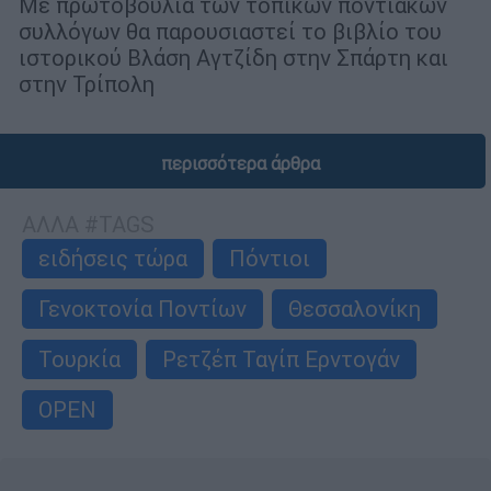
Με πρωτοβουλία των τοπικών ποντιακών
συλλόγων θα παρουσιαστεί το βιβλίο του
ιστορικού Βλάση Αγτζίδη στην Σπάρτη και
στην Τρίπολη
περισσότερα άρθρα
ΑΛΛΑ #TAGS
ειδήσεις τώρα
Πόντιοι
Γενοκτονία Ποντίων
Θεσσαλονίκη
Τουρκία
Ρετζέπ Ταγίπ Ερντογάν
OPEN