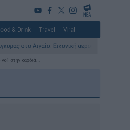
ood & Drink
Travel
Viral
ίο: Εικονική αερομαχία ανάμεσα σε ελληνικά κα
 νο1 στην καρδιά...