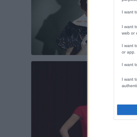
I want 
I want t
web or d
I want t
or app.
I want t
I want t
authenti