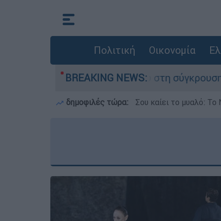
Πολιτική
Οικονομία
Ελ
υ έχασε τη ζωή του στη σύγκρουση ελικοπτέρων
BREAKING NEWS:
δημοφιλές τώρα:
Σου καίει το μυαλό: Το 