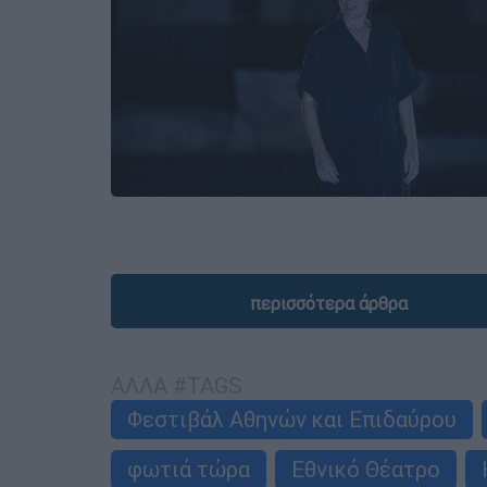
περισσότερα άρθρα
ΑΛΛΑ #TAGS
Φεστιβάλ Αθηνών και Επιδαύρου
φωτιά τώρα
Εθνικό Θέατρο