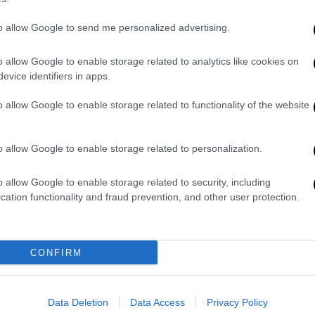
Κάλλας» στην Επίδαυρο
to allow Google to send me personalized advertising.
Η έκθεση θα ανοίξει για το κοινό την
Πέμπτη 18 Ιουνίου στις 19:00 και θα
o allow Google to enable storage related to analytics like cookies on
παραμείνει επισκέψιμη έως και την
evice identifiers in apps.
Κυριακή 21 Ιουνίου στις 20:00
o allow Google to enable storage related to functionality of the website
o allow Google to enable storage related to personalization.
Θέατρο
|
11.05.2026 16:10
o allow Google to enable storage related to security, including
Ζέτα Μακρυπούλια: Ετοιμάζεται
cation functionality and fraud prevention, and other user protection.
για την πρώτη της εμφάνιση στην
Επίδαυρο
CONFIRM
Η επίσημη ανακοίνωση από την
παραγωγή της παράστασης
Data Deletion
Data Access
Privacy Policy