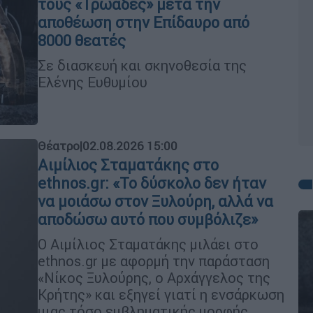
τους «Τρωάδες» μετά την
αποθέωση στην Επίδαυρο από
8000 θεατές
Σε διασκευή και σκηνοθεσία της
Ελένης Ευθυμίου
Θέατρο
|
02.08.2026 15:00
Αιμίλιος Σταματάκης στο
ethnos.gr: «Το δύσκολο δεν ήταν
να μοιάσω στον Ξυλούρη, αλλά να
αποδώσω αυτό που συμβόλιζε»
Ο Αιμίλιος Σταματάκης μιλάει στο
ethnos.gr με αφορμή την παράσταση
«Νίκος Ξυλούρης, ο Αρχάγγελος της
Κρήτης» και εξηγεί γιατί η ενσάρκωση
μιας τόσο εμβληματικής μορφής