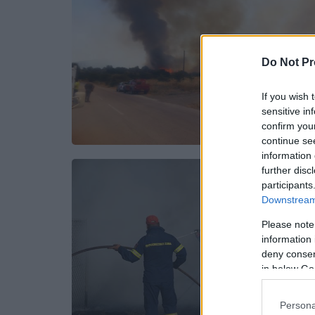
Do Not Pr
If you wish 
sensitive in
confirm you
continue se
information 
further disc
participants
Downstream 
Please note
information 
deny consent
in below Go
Persona