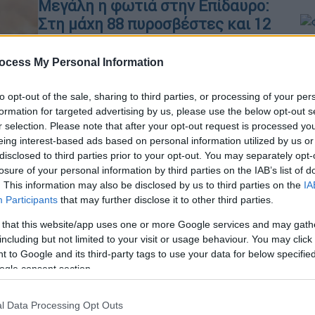
Μεγάλη η φωτιά στην Επίδαυρο:
Στη μάχη 88 πυροσβέστες και 12
εναέρια μέσα - Οι πρώτες εικόνες
ΑΠ
ocess My Personal Information
Σε πλήρη εξέλιξη βρίσκεται η φωτιά
Φ
που ξέσπασε σε δύσβατη περιοχή στο
φ
to opt-out of the sale, sharing to third parties, or processing of your per
Αδάμι Επιδαύρου
formation for targeted advertising by us, please use the below opt-out s
r selection. Please note that after your opt-out request is processed y
eing interest-based ads based on personal information utilized by us or
disclosed to third parties prior to your opt-out. You may separately opt-
Κε
losure of your personal information by third parties on the IAB’s list of
Κ
. This information may also be disclosed by us to third parties on the
IA
Ελλάδα
|
21.07.2026 13:53
0
Participants
that may further disclose it to other third parties.
Μεγάλη φωτιά στην Επίδαυρο
 that this website/app uses one or more Google services and may gath
κοντά στο Αδάμι - Σηκώθηκαν 4
including but not limited to your visit or usage behaviour. You may click 
εναέρια, επιχειρούν 60
 to Google and its third-party tags to use your data for below specifi
πυροσβέστες
ogle consent section.
ΑΠ
Η φωτιά καίει αγροτοδασική έκταση
Δ
l Data Processing Opt Outs