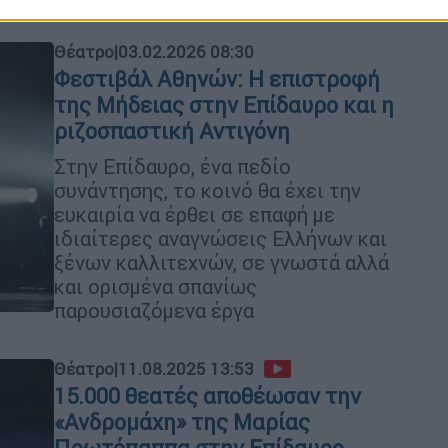
Θέατρο
|
03.02.2026 08:30
Φεστιβάλ Αθηνών: Η επιστροφή
της Μήδειας στην Επίδαυρο και η
ριζοσπαστική Αντιγόνη
Στην Επίδαυρο, ένα πεδίο
συνάντησης, το κοινό θα έχει την
ευκαιρία να έρθει σε επαφή με
ιδιαίτερες αναγνώσεις Ελλήνων και
ξένων καλλιτεχνών, σε γνωστά αλλά
και ορισμένα σπανίως
παρουσιαζόμενα έργα
Θέατρο
|
11.08.2025 13:53
15.000 θεατές αποθέωσαν την
«Ανδρομάχη» της Μαρίας