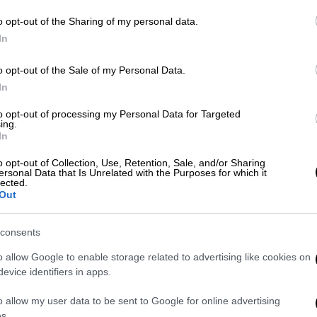
δ
Θ
o opt-out of the Sharing of my personal data.
In
o opt-out of the Sale of my Personal Data.
Θέατρο
|
29.06.2026 23:00
In
ΑΘ
«Βάκχες» του Ευριπίδη: Η νέα
Α
μεγάλη διεθνής συμπαραγωγή
to opt-out of processing my Personal Data for Targeted
ing.
0
ανεβαίνει στην Επίδαυρο με τους
In
Tiger Lillies
o opt-out of Collection, Use, Retention, Sale, and/or Sharing
ersonal Data that Is Unrelated with the Purposes for which it
Σε σκηνοθεσία του διακεκριμένου
lected.
δημιουργού Γιάβορ Γκάρντεφ
Out
consents
o allow Google to enable storage related to advertising like cookies on
evice identifiers in apps.
Πολιτισμός
|
16.05.2026 15:30
Η Εθνική Λυρική Σκηνή
o allow my user data to be sent to Google for online advertising
παρουσιάζει την έκθεση «Σημείο
s.