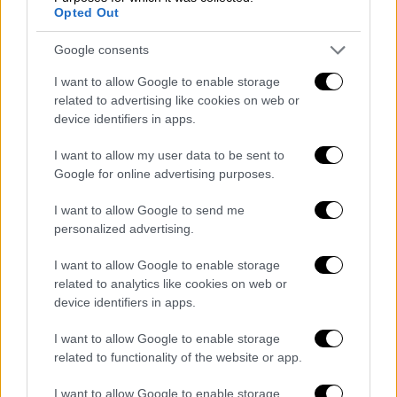
Opted Out
Google consents
Ελλάδα
|
13.11.2021 20:08
Θεσσαλονίκη: «Ποδαρικό» το 2022 με 4
I want to allow Google to enable storage
νέες κινηματογραφικές παραγωγές
related to advertising like cookies on web or
device identifiers in apps.
στην πόλη
Τουλάχιστον τέσσερις κινηματογραφικές
I want to allow my user data to be sent to
παραγωγές έρχονται το 2022 στη
Google for online advertising purposes.
Θεσσαλονίκη
I want to allow Google to send me
personalized advertising.
I want to allow Google to enable storage
related to analytics like cookies on web or
device identifiers in apps.
I want to allow Google to enable storage
related to functionality of the website or app.
I want to allow Google to enable storage