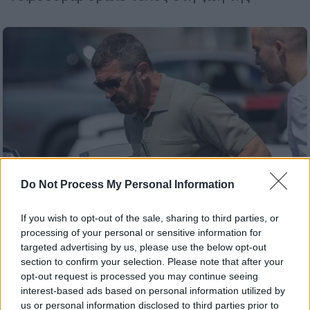
Do Not Process My Personal Information
If you wish to opt-out of the sale, sharing to third parties, or
processing of your personal or sensitive information for
Lifestyle
|
16.11.2021 16:17
targeted advertising by us, please use the below opt-out
Πρώην παίκτης του ελληνικού Survivor
section to confirm your selection. Please note that after your
opt-out request is processed you may continue seeing
«έπαιξε ξύλο» με τον Αντόνιο
interest-based ads based on personal information utilized by
Μπαντέρας
us or personal information disclosed to third parties prior to