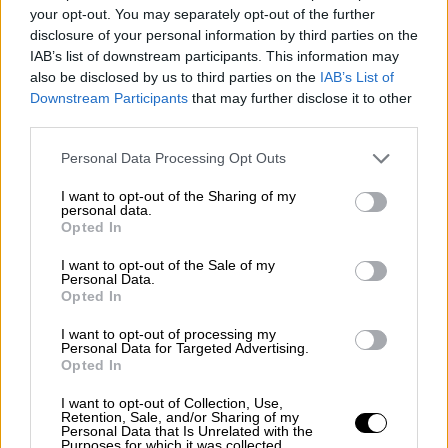
your opt-out. You may separately opt-out of the further
Με εντατικούς ρυθμούς συνεχίζονται τα
disclosure of your personal information by third parties on the
γυρίσματα της ταινίας «The Expendables 4»
IAB’s list of downstream participants. This information may
στη Θεσσαλονίκη, με πρωταγωνιστές τους
also be disclosed by us to third parties on the
IAB’s List of
Σιλβέστερ Σταλόνε, Τζέισον Στέιθαμ, Άντι
Downstream Participants
that may further disclose it to other
Γκαρσία, Μέγκαν Φόξ, Κέρτις «50 Cent»
third parties.
Τζάκσον και Τόνι Τζα
Please note that this website/app uses one or more Google
Personal Data Processing Opt Outs
services and may gather and store information including but
not limited to your visit or usage behaviour. You may click to
I want to opt-out of the Sharing of my
personal data.
grant or deny consent to Google and its third-party tags to
Opted In
use your data for below specified purposes in below Google
consent section.
I want to opt-out of the Sale of my
Personal Data.
Opted In
I want to opt-out of processing my
Personal Data for Targeted Advertising.
Opted In
I want to opt-out of Collection, Use,
Retention, Sale, and/or Sharing of my
Personal Data that Is Unrelated with the
Purposes for which it was collected.