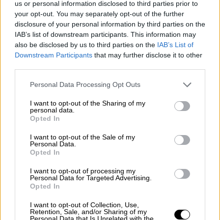
us or personal information disclosed to third parties prior to
γυρίσματα της ταινίας «The Expendables 4»
your opt-out. You may separately opt-out of the further
στη Θεσσαλονίκη, με πρωταγωνιστές τους
disclosure of your personal information by third parties on the
Σιλβέστερ Σταλόνε, Τζέισον Στέιθαμ, Άντι
IAB’s list of downstream participants. This information may
Γκαρσία, Μέγκαν Φόξ, Κέρτις «50 Cent»
also be disclosed by us to third parties on the
IAB’s List of
Downstream Participants
that may further disclose it to other
Τζάκσον και Τόνι Τζα
third parties.
Please note that this website/app uses one or more Google
Personal Data Processing Opt Outs
services and may gather and store information including but
not limited to your visit or usage behaviour. You may click to
I want to opt-out of the Sharing of my
personal data.
grant or deny consent to Google and its third-party tags to
Opted In
use your data for below specified purposes in below Google
consent section.
I want to opt-out of the Sale of my
Personal Data.
Opted In
I want to opt-out of processing my
Personal Data for Targeted Advertising.
Opted In
I want to opt-out of Collection, Use,
Retention, Sale, and/or Sharing of my
Personal Data that Is Unrelated with the