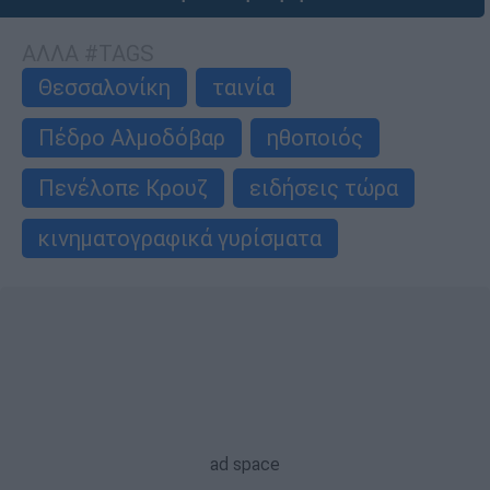
ΑΛΛΑ #TAGS
Θεσσαλονίκη
ταινία
Πέδρο Αλμοδόβαρ
ηθοποιός
Πενέλοπε Κρουζ
ειδήσεις τώρα
κινηματογραφικά γυρίσματα