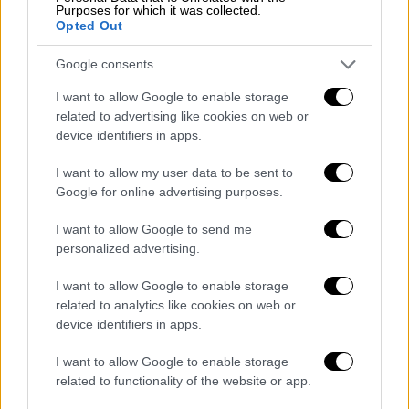
Purposes for which it was collected.
Opted Out
Ελλάδα
|
13.11.2021 20:08
Θεσσαλονίκη: «Ποδαρικό» το 2022 με 4
Google consents
νέες κινηματογραφικές παραγωγές
I want to allow Google to enable storage
στην πόλη
related to advertising like cookies on web or
Τουλάχιστον τέσσερις κινηματογραφικές
device identifiers in apps.
παραγωγές έρχονται το 2022 στη
I want to allow my user data to be sent to
Θεσσαλονίκη
Google for online advertising purposes.
I want to allow Google to send me
personalized advertising.
I want to allow Google to enable storage
related to analytics like cookies on web or
device identifiers in apps.
I want to allow Google to enable storage
related to functionality of the website or app.