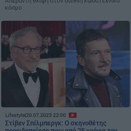
Απέραντη θλίψη στον διεθνή καλλιτεχνικό
κόσμο
Lifestyle
|
20.07.2023 22:00
Στίβεν Σπίλμπεργκ: Ο σκηνοθέτης
προειδοποίησε πριν από 25 χρόνια τον