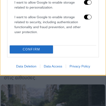
I want to allow Google to enable storage
related to personalization.
I want to allow Google to enable storage
related to security, including authentication
functionality and fraud prevention, and other
Ελλάδα
|
30.07.2021 10:28
user protection.
Θεσσαλονίκη: Τέλος τα γυρίσματα της
ταινίας με τον Αντόνιο Μπαντέρας - Η
Μηχανιώνα μεταμορφώθηκε σε Μαϊάμι
CONFIRM
Οι Θεσσαλονικείς τώρα πια μπορούν να
...προγραμματίσουν το ραντεβού τους με τη
μεταμορφωμένη σε Μαϊάμι πόλη τους για το
Data Deletion
Data Access
Privacy Policy
2022, όταν προβλέπεται να βγει η ταινία
στις αίθουσες.