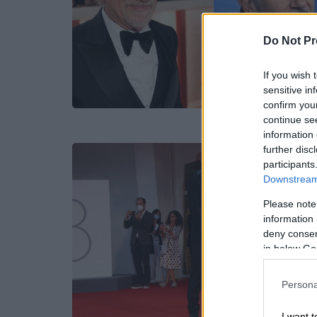
Do Not Pr
If you wish 
sensitive in
confirm you
continue se
information 
further disc
participants
Downstream 
Please note
information 
deny consent
in below Go
Persona
I want t