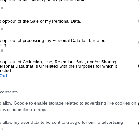
In
Κόσμος
|
13.12.2021 17:55
o opt-out of the Sale of my Personal Data.
Η «Κίκα» δεν είναι πια εδώ: Σοκ
In
στην Ισπανία από την αυτοκτονία
to opt-out of processing my Personal Data for Targeted
της Βερόνικα Φορκέ
ing.
In
Η διάσημη ισπανίδα ηθοποιός
o opt-out of Collection, Use, Retention, Sale, and/or Sharing
Βερόνικα Φόρκε, η οποία μεταξύ
ersonal Data that Is Unrelated with the Purposes for which it
άλλων ερμήνευσε την Κίκα στην
lected.
Out
ομώνυμη ταινία του Πέδρο
Αλμοδόβαρ έβαλε τέλος στη ζωή της
consents
o allow Google to enable storage related to advertising like cookies on
Lifestyle
|
16.11.2021 16:17
evice identifiers in apps.
Πρώην παίκτης του ελληνικού
Survivor «έπαιξε ξύλο» με τον
o allow my user data to be sent to Google for online advertising
s.
Αντόνιο Μπαντέρας