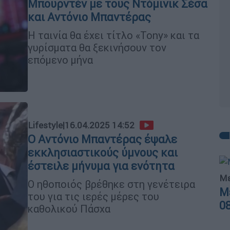
Μπουρντέν με τους Ντόμινικ Σέσα
και Αντόνιο Μπαντέρας
Η ταινία θα έχει τίτλο «Tony» και τα
γυρίσματα θα ξεκινήσουν τον
επόμενο μήνα
Lifestyle
|
16.04.2025 14:52
Ο Αντόνιο Μπαντέρας έψαλε
εκκλησιαστικούς ύμνους και
έστειλε μήνυμα για ενότητα
Με
Ο ηθοποιός βρέθηκε στη γενέτειρα
Μ
του για τις ιερές μέρες του
0
καθολικού Πάσχα