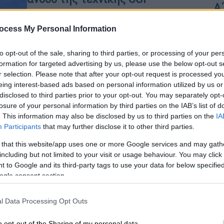
Α
Σε πρόσφατη συνέντευξή του στο
Yahoo Entertainment ο Αντόνιο
ocess My Personal Information
Μπαντέρας θυμήθηκε ότι ο
Αμερικανός σκηνοθέτης και
Με
to opt-out of the sale, sharing to third parties, or processing of your per
παραγωγός του είπε ότι «τα πράγματα
formation for targeted advertising by us, please use the below opt-out s
Μ
r selection. Please note that after your opt-out request is processed y
πρόκειται να αλλάξουν»
0
eing interest-based ads based on personal information utilized by us or
disclosed to third parties prior to your opt-out. You may separately opt-
Lifestyle
|
27.11.2022 12:42
losure of your personal information by third parties on the IAB’s list of
. This information may also be disclosed by us to third parties on the
IA
Αντόνιο Μπαντέρας: Σε ποιον
Participants
that may further disclose it to other third parties.
ηθοποιό της Marvel θα έδινε τη
σκυτάλη για τον ρόλο του Zorro
 that this website/app uses one or more Google services and may gath
including but not limited to your visit or usage behaviour. You may click 
Ο Banderas δήλωσε ότι θα ήταν
 to Google and its third-party tags to use your data for below specifi
ανοιχτός στο να επιστρέψει για να
ogle consent section.
υποδυθεί τον Zorro σε μια νέα ταινία,
ώστε να παραδώσει τη μάσκα σε
l Data Processing Opt Outs
κάποιον άλλον, όπως έκανε και ο
Hopkins μαζί του
o opt-out of the Sharing of my personal data.