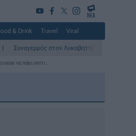
ood & Drink
Travel
Viral
ς στον Λυκαβηττό: Σορός σε προχωρημένη σήψη
τούσε να πάει σπίτι...