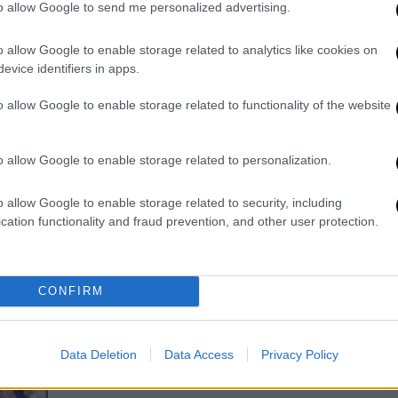
Με εντατικούς ρυθμούς συνεχίζονται
to allow Google to send me personalized advertising.
τα γυρίσματα της ταινίας «The
Expendables 4» στη Θεσσαλονίκη, με
o allow Google to enable storage related to analytics like cookies on
evice identifiers in apps.
πρωταγωνιστές τους Σιλβέστερ
Σταλόνε, Τζέισον Στέιθαμ, Άντι
o allow Google to enable storage related to functionality of the website
Γκαρσία, Μέγκαν Φόξ, Κέρτις «50
Cent» Τζάκσον και Τόνι Τζα
o allow Google to enable storage related to personalization.
o allow Google to enable storage related to security, including
Ελλάδα
|
13.11.2021 20:08
cation functionality and fraud prevention, and other user protection.
Θεσσαλονίκη: «Ποδαρικό» το 2022
με 4 νέες κινηματογραφικές
παραγωγές στην πόλη
CONFIRM
Τουλάχιστον τέσσερις
κινηματογραφικές παραγωγές
Data Deletion
Data Access
Privacy Policy
έρχονται το 2022 στη Θεσσαλονίκη