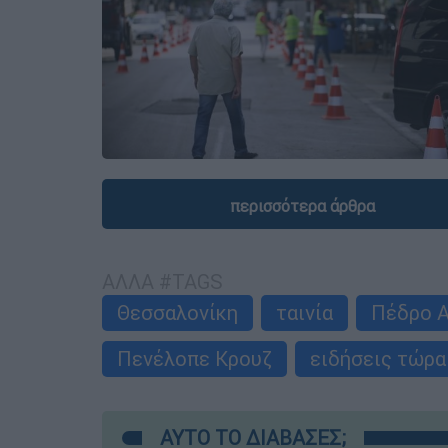
περισσότερα άρθρα
ΑΛΛΑ #TAGS
Θεσσαλονίκη
ταινία
Πέδρο 
Πενέλοπε Κρουζ
ειδήσεις τώρα
ΑΥΤΟ ΤΟ ΔΙΑΒΑΣΕΣ;