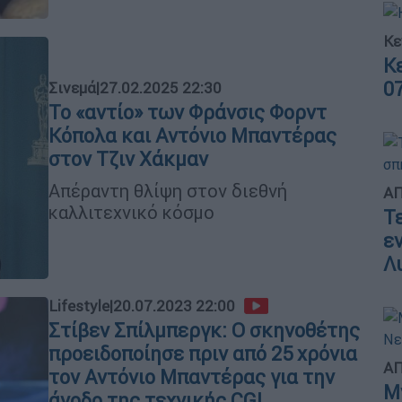
Κε
Κ
0
Σινεμά
|
27.02.2025 22:30
Το «αντίο» των Φράνσις Φορντ
Κόπολα και Αντόνιο Μπαντέρας
στον Τζιν Χάκμαν
Απέραντη θλίψη στον διεθνή
ΑΠ
καλλιτεχνικό κόσμο
Τ
ε
Λ
Lifestyle
|
20.07.2023 22:00
Στίβεν Σπίλμπεργκ: Ο σκηνοθέτης
προειδοποίησε πριν από 25 χρόνια
ΑΠ
τον Αντόνιο Μπαντέρας για την
Μ
άνοδο της τεχνικής CGI