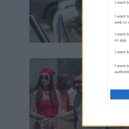
I want 
I want t
web or d
I want t
or app.
I want t
I want t
authenti