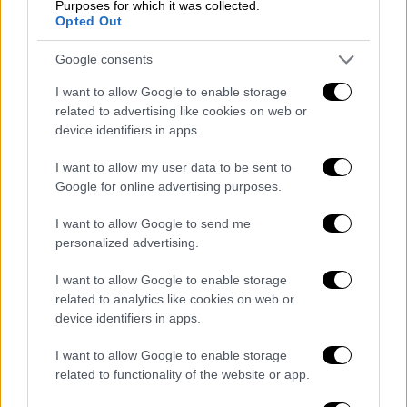
Purposes for which it was collected.
Τηλεόραση
|
11.11.2024 15:40
Opted Out
Cosmote TV: Ανακοινώθηκε η νέα σειρά
μυθοπλασίας του Σωτήρη Τσαφούλια
Google consents
Στη σειρά πρωταγωνιστούν οι Χρήστος
I want to allow Google to enable storage
Χατζηπαναγιώτης, Βασίλης
related to advertising like cookies on web or
Χαραλαμπόπουλος, Πάνος Βλάχος,
device identifiers in apps.
Βλαδίμηρος Κυριακίδης κ.α.
I want to allow my user data to be sent to
Google for online advertising purposes.
I want to allow Google to send me
personalized advertising.
I want to allow Google to enable storage
related to analytics like cookies on web or
device identifiers in apps.
I want to allow Google to enable storage
related to functionality of the website or app.