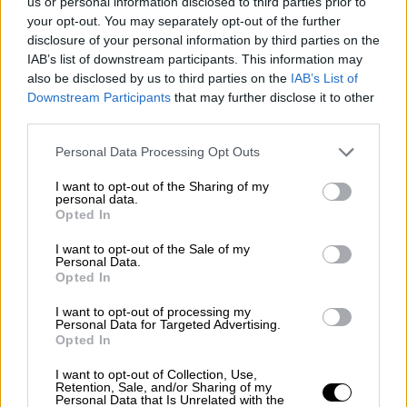
μαζί»
us or personal information disclosed to third parties prior to
your opt-out. You may separately opt-out of the further
«Ο πατέρας μου είναι ένας υπέροχος, πολύ
disclosure of your personal information by third parties on the
γλυκός και πολύ καλός άνθρωπος», δήλωσε
IAB’s list of downstream participants. This information may
η παρουσιάστρια
also be disclosed by us to third parties on the
IAB’s List of
Downstream Participants
that may further disclose it to other
third parties.
Please note that this website/app uses one or more Google
Personal Data Processing Opt Outs
services and may gather and store information including but
not limited to your visit or usage behaviour. You may click to
I want to opt-out of the Sharing of my
personal data.
grant or deny consent to Google and its third-party tags to
Opted In
use your data for below specified purposes in below Google
consent section.
I want to opt-out of the Sale of my
Personal Data.
Opted In
I want to opt-out of processing my
Personal Data for Targeted Advertising.
Opted In
I want to opt-out of Collection, Use,
Retention, Sale, and/or Sharing of my
Personal Data that Is Unrelated with the