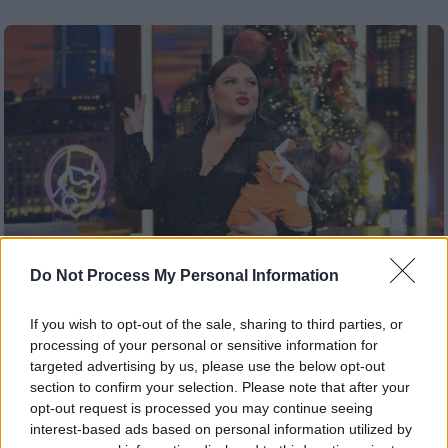
Do Not Process My Personal Information
If you wish to opt-out of the sale, sharing to third parties, or
processing of your personal or sensitive information for
Lifestyle
|
11.12.2024 14:28
targeted advertising by us, please use the below opt-out
Δανάη Μπάρκα: «Δεν έχω μνήμες με
section to confirm your selection. Please note that after your
τους γονείς μου ως ζευγάρι, αλλά και
opt-out request is processed you may continue seeing
στις χαρές και στις λύπες είναι πάντα
interest-based ads based on personal information utilized by