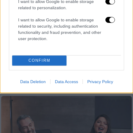
I want to allow Google to enable storage
related to personalization.
I want to allow Google to enable storage
related to security, including authentication
Lifestyle
|
03.11.2024 10:05
functionality and fraud prevention, and other
Δανάη Μπάρκα: Συγκινήθηκε όταν
user protection.
μίλησε για τον Χρήστο Χατζηπαναγιώτη
- «Είναι πάνω από μπαμπάς»
Κατά τη διάρκεια της εκπομπής, #Παρέα, η
CONFIRM
Δανάη Μπάρκα και ο Χρήστος
Χατζηπαναγιώτης μίλησαν για το ιδιαίτερο
δέσιμό τους
Data Deletion
Data Access
Privacy Policy