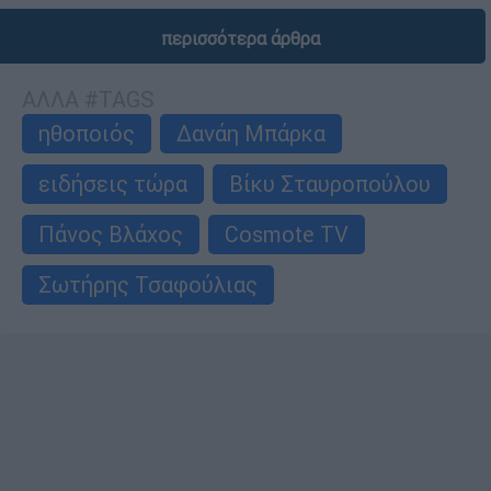
περισσότερα άρθρα
ΑΛΛΑ #TAGS
ηθοποιός
Δανάη Μπάρκα
ειδήσεις τώρα
Βίκυ Σταυροπούλου
Πάνος Βλάχος
Cosmote TV
Σωτήρης Τσαφούλιας