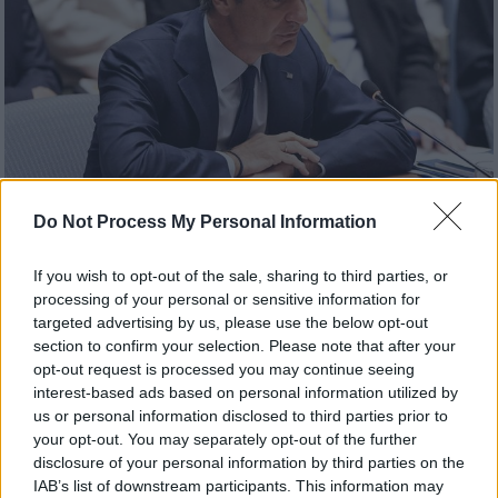
Do Not Process My Personal Information
Πολιτική
|
08.08.2025 19:44
Επικοινωνία Μητσοτάκη - Αμπάς για τη
If you wish to opt-out of the sale, sharing to third parties, or
Γάζα: Ανάγκη κατάπαυσης του πυρός και
processing of your personal or sensitive information for
targeted advertising by us, please use the below opt-out
λύσης δύο κρατών
section to confirm your selection. Please note that after your
Ο πρωθυπουργός εξέφρασε τη βαθιά
opt-out request is processed you may continue seeing
ανησυχία του για την ανθρωπιστική
interest-based ads based on personal information utilized by
us or personal information disclosed to third parties prior to
καταστροφή στη Γάζα
your opt-out. You may separately opt-out of the further
disclosure of your personal information by third parties on the
IAB’s list of downstream participants. This information may