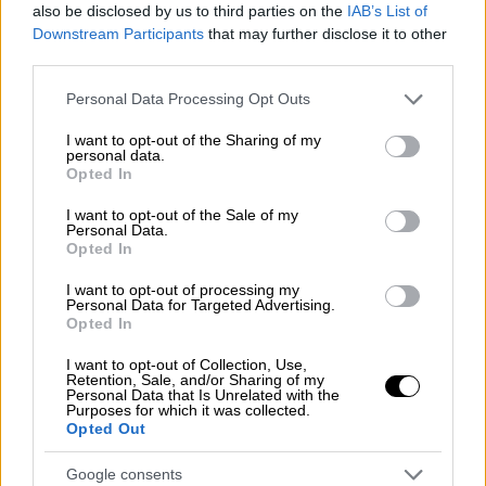
also be disclosed by us to third parties on the
IAB’s List of
Downstream Participants
that may further disclose it to other
third parties.
Please note that this website/app uses one or more Google
Personal Data Processing Opt Outs
services and may gather and store information including but
not limited to your visit or usage behaviour. You may click to
I want to opt-out of the Sharing of my
personal data.
grant or deny consent to Google and its third-party tags to
Opted In
use your data for below specified purposes in below Google
consent section.
I want to opt-out of the Sale of my
Personal Data.
Opted In
I want to opt-out of processing my
Personal Data for Targeted Advertising.
Opted In
Κόσμος
|
21.06.2025 11:00
«Η Νάκμπα δεν ανήκει στο παρελθόν -
I want to opt-out of Collection, Use,
Retention, Sale, and/or Sharing of my
Είναι το παρόν που συνεχίζει να
Personal Data that Is Unrelated with the
συμβαίνει και να οξύνεται»
Purposes for which it was collected.
Opted Out
Το ethnos.gr συνομίλησε με τη
διδακτόρισσα Πολιτικής Επιστήμης και
Google consents