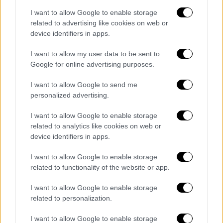
Διεθνών Σχέσεων, Ζακία Άκρα, για την
I want to allow Google to enable storage
ιστορική συνέχεια του παλαιστινιακού
related to advertising like cookies on web or
τραύματος, τον (απονομιμοποιημένο) ρόλο
device identifiers in apps.
της Παλαιστινιακής Αρχής, τη στρατηγική
I want to allow my user data to be sent to
των εποίκων στη Δυτική Όχθη, αλλά και την
Google for online advertising purposes.
αραβική «αμηχανία»
I want to allow Google to send me
personalized advertising.
I want to allow Google to enable storage
related to analytics like cookies on web or
device identifiers in apps.
I want to allow Google to enable storage
related to functionality of the website or app.
I want to allow Google to enable storage
related to personalization.
I want to allow Google to enable storage