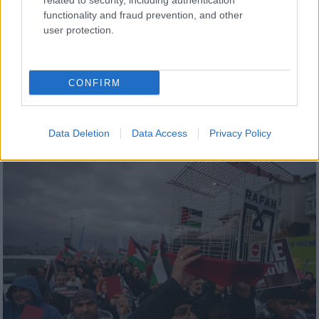
related to security, including authentication
functionality and fraud prevention, and other
Πολιτική
|
22.05.2025 22:28
user protection.
Πρωτοβουλίες Φάμελλου για τη Γάζα:
Συνάντηση με Τασούλα και ομιλία Αμπάς
στη Βουλή
CONFIRM
Επιστολές και στα κόμματα της
αντιπολίτευσης
Data Deletion
Data Access
Privacy Policy