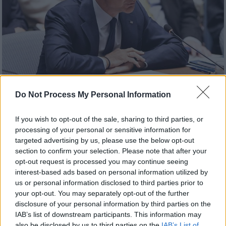
Do Not Process My Personal Information
Πολιτική
|
08.08.2025 19:44
Επικοινωνία Μητσοτάκη - Αμπάς για τη
If you wish to opt-out of the sale, sharing to third parties, or
Γάζα: Ανάγκη κατάπαυσης του πυρός και
processing of your personal or sensitive information for
λύσης δύο κρατών
targeted advertising by us, please use the below opt-out
section to confirm your selection. Please note that after your
Ο πρωθυπουργός εξέφρασε τη βαθιά
opt-out request is processed you may continue seeing
ανησυχία του για την ανθρωπιστική
interest-based ads based on personal information utilized by
καταστροφή στη Γάζα
us or personal information disclosed to third parties prior to
your opt-out. You may separately opt-out of the further
disclosure of your personal information by third parties on the
IAB’s list of downstream participants. This information may
also be disclosed by us to third parties on the
IAB’s List of