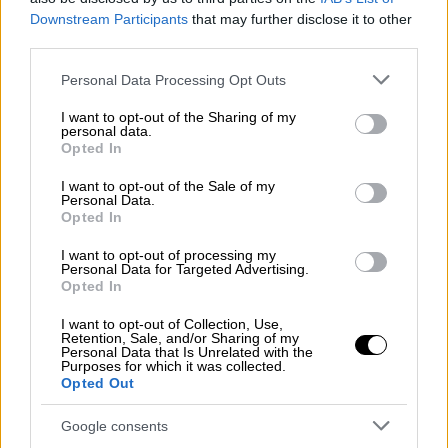
Downstream Participants
that may further disclose it to other
third parties.
Please note that this website/app uses one or more Google
Personal Data Processing Opt Outs
services and may gather and store information including but
not limited to your visit or usage behaviour. You may click to
I want to opt-out of the Sharing of my
personal data.
grant or deny consent to Google and its third-party tags to
Opted In
use your data for below specified purposes in below Google
consent section.
I want to opt-out of the Sale of my
Personal Data.
Opted In
I want to opt-out of processing my
Personal Data for Targeted Advertising.
Κόσμος
|
21.06.2025 11:00
Opted In
«Η Νάκμπα δεν ανήκει στο παρελθόν -
I want to opt-out of Collection, Use,
Είναι το παρόν που συνεχίζει να
Retention, Sale, and/or Sharing of my
συμβαίνει και να οξύνεται»
Personal Data that Is Unrelated with the
Purposes for which it was collected.
Opted Out
Το ethnos.gr συνομίλησε με τη
διδακτόρισσα Πολιτικής Επιστήμης και
Google consents
Διεθνών Σχέσεων, Ζακία Άκρα, για την