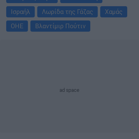
Ισραήλ
Λωρίδα της Γάζας
Χαμάς
ΟΗΕ
Βλαντίμιρ Πούτιν