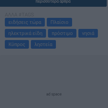
περισσότερα άρθρα
ΑΛΛΑ #TAGS
ειδήσεις τώρα
Πλαίσιο
ηλεκτρικά είδη
πρόστιμο
νησιά
Κύπρος
ληστεία