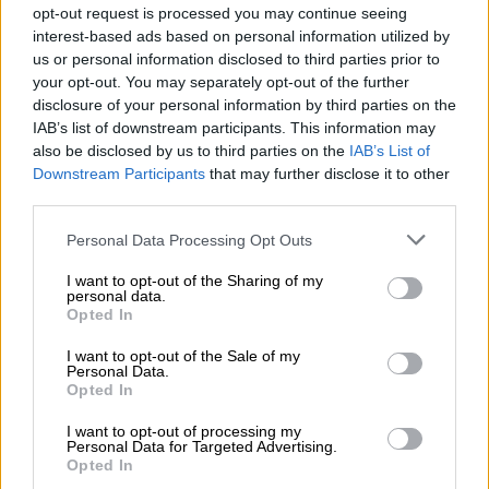
opt-out request is processed you may continue seeing
interest-based ads based on personal information utilized by
us or personal information disclosed to third parties prior to
your opt-out. You may separately opt-out of the further
disclosure of your personal information by third parties on the
IAB’s list of downstream participants. This information may
also be disclosed by us to third parties on the
IAB’s List of
Downstream Participants
that may further disclose it to other
third parties.
Please note that this website/app uses one or more Google
Personal Data Processing Opt Outs
services and may gather and store information including but
not limited to your visit or usage behaviour. You may click to
I want to opt-out of the Sharing of my
personal data.
grant or deny consent to Google and its third-party tags to
Opted In
use your data for below specified purposes in below Google
consent section.
I want to opt-out of the Sale of my
Personal Data.
Οικονομία
|
14.12.2023 20:05
Opted In
Κωτσόβολος: Τι απαντά για το πρόστιμο
I want to opt-out of processing my
των 2 εκατ. από το υπουργείο
Personal Data for Targeted Advertising.
Opted In
Ανάπτυξης