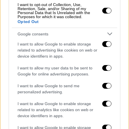
I want to opt-out of Collection, Use,
Η ανακοίνωση της εταιρείας
Retention, Sale, and/or Sharing of my
Personal Data that Is Unrelated with the
Purposes for which it was collected.
Opted Out
Google consents
I want to allow Google to enable storage
related to advertising like cookies on web or
device identifiers in apps.
I want to allow my user data to be sent to
Google for online advertising purposes.
I want to allow Google to send me
personalized advertising.
I want to allow Google to enable storage
Οικονομία
|
03.11.2023 09:25
related to analytics like cookies on web or
Η ΔΕΗ εξαγόρασε τον Κωτσόβολο! Στα
device identifiers in apps.
200 εκατ. ευρώ το τίμημα
I want to allow Google to enable storage