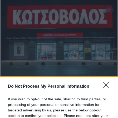
Market
|
15.12.2023 09:47
Do Not Process My Personal Information
Κωτσόβολος: Ανακοίνωση που αφορά
στο πρόστιμο που επιβλήθηκε από τη
If you wish to opt-out of the sale, sharing to third parties, or
ΔΙ.Μ.Ε.Α
processing of your personal or sensitive information for
targeted advertising by us, please use the below opt-out
Η ανακοίνωση
section to confirm your selection. Please note that after your