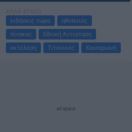
ΑΛΛΑ #TAGS
ειδήσεις τώρα
ηθοποιός
πίνακας
Εθνική Αντίσταση
εκτέλεση
Τιτανικός
Καισαριανή