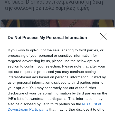
Versace, Dior και αντικείμενα από τη δική
της συλλογή σε πολύ χαμηλές τιμές
Do Not Process My Personal Information
If you wish to opt-out of the sale, sharing to third parties, or
processing of your personal or sensitive information for
targeted advertising by us, please use the below opt-out
section to confirm your selection. Please note that after your
opt-out request is processed you may continue seeing
interest-based ads based on personal information utilized by
us or personal information disclosed to third parties prior to
your opt-out. You may separately opt-out of the further
disclosure of your personal information by third parties on the
IAB’s list of downstream participants. This information may
Viral
|
16.02.2026 22:38
also be disclosed by us to third parties on the
IAB’s List of
Ρεκόρ Γκίνες σε δημοπρασία:
Downstream Participants
that may further disclose it to other
third parties.