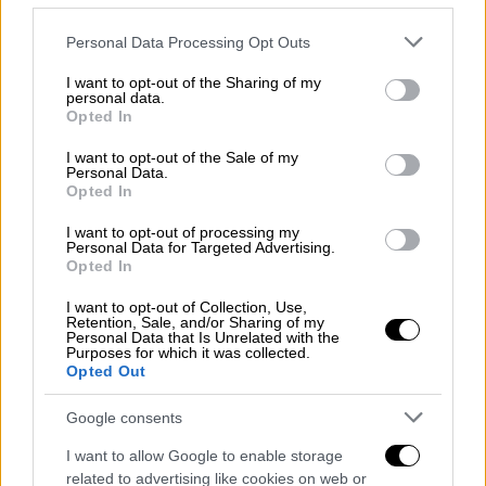
Συλλεκτική κάρτα Pokemon πωλήθηκε
για 16,5 εκατομμύρια δολάρια - Πώς
Please note that this website/app uses one or more Google
Personal Data Processing Opt Outs
απέκτησε την... υπεραξία
services and may gather and store information including but
not limited to your visit or usage behaviour. You may click to
I want to opt-out of the Sharing of my
Η κάρτα, που πρότινος άνηκε στον Λόγκαν
personal data.
grant or deny consent to Google and its third-party tags to
Opted In
Πολ, πωλήθηκε μέσα σε ειδικά
use your data for below specified purposes in below Google
κατασκευασμένο διαμαντένιο κολιέ
consent section.
I want to opt-out of the Sale of my
Personal Data.
Opted In
I want to opt-out of processing my
Personal Data for Targeted Advertising.
Opted In
I want to opt-out of Collection, Use,
Retention, Sale, and/or Sharing of my
Personal Data that Is Unrelated with the
Purposes for which it was collected.
Opted Out
Google consents
I want to allow Google to enable storage
related to advertising like cookies on web or