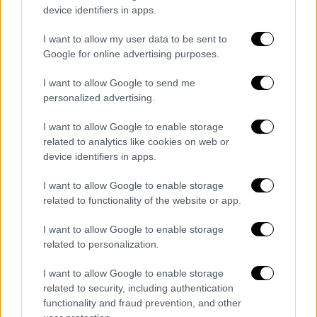
device identifiers in apps.
I want to allow my user data to be sent to
Ιστορία
|
16.02.2026 12:01
Google for online advertising purposes.
«Ανοιχτός σε διάλογο με τις αρμόδιες
ελληνικές Αρχές» λέει ο Βέλγος
I want to allow Google to send me
συλλέκτης για τις ιστορικές
personalized advertising.
φωτογραφίες
I want to allow Google to enable storage
«Δεν έχει ληφθεί ακόμη απόφαση για
related to analytics like cookies on web or
device identifiers in apps.
πώληση»
I want to allow Google to enable storage
related to functionality of the website or app.
I want to allow Google to enable storage
related to personalization.
I want to allow Google to enable storage
related to security, including authentication
functionality and fraud prevention, and other