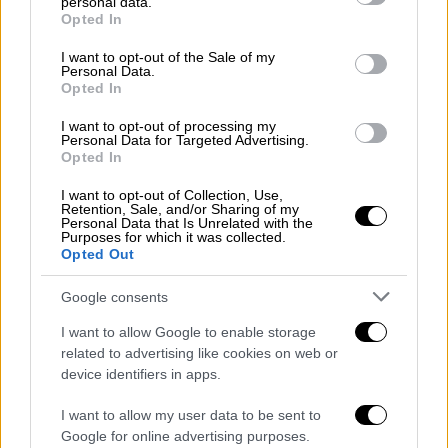
personal data.
grant or deny consent to Google and its third-party tags to
Opted In
use your data for below specified purposes in below Google
consent section.
I want to opt-out of the Sale of my
Personal Data.
Opted In
I want to opt-out of processing my
Personal Data for Targeted Advertising.
Opted In
I want to opt-out of Collection, Use,
Retention, Sale, and/or Sharing of my
Personal Data that Is Unrelated with the
Κόσμος
|
11.11.2021 08:30
Purposes for which it was collected.
Opted Out
Στο ψυχιατρείο γιος που αποκεφάλισε
τη μητέρα του επειδή «ήταν ο διάβολος»
Google consents
Ο γιος τεμάχισε το άψυχο σώμα της μητέρας
I want to allow Google to enable storage
του σε 11 κομμάτια
related to advertising like cookies on web or
device identifiers in apps.
I want to allow my user data to be sent to
Google for online advertising purposes.