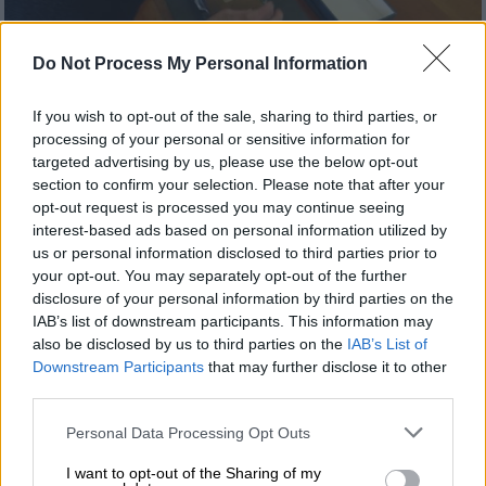
Do Not Process My Personal Information
If you wish to opt-out of the sale, sharing to third parties, or
processing of your personal or sensitive information for
Πολιτισμός
|
05.04.2022 15:12
targeted advertising by us, please use the below opt-out
Μυστήριο στο Πανεπιστήμιο του
section to confirm your selection. Please note that after your
opt-out request is processed you may continue seeing
Κέιμπριτζ: Τα σημειωματάρια του
interest-based ads based on personal information utilized by
Δαρβίνου που έλειπαν για χρόνια και... η
us or personal information disclosed to third parties prior to
ροζ σακούλα δώρου
your opt-out. You may separately opt-out of the further
disclosure of your personal information by third parties on the
Μία μυστηριώδης... επιστροφή έγινε στο
IAB’s list of downstream participants. This information may
Πανεπιστήμιο του Κέιμπριτζ
also be disclosed by us to third parties on the
IAB’s List of
Downstream Participants
that may further disclose it to other
third parties.
Please note that this website/app uses one or more Google
Personal Data Processing Opt Outs
services and may gather and store information including but
not limited to your visit or usage behaviour. You may click to
I want to opt-out of the Sharing of my