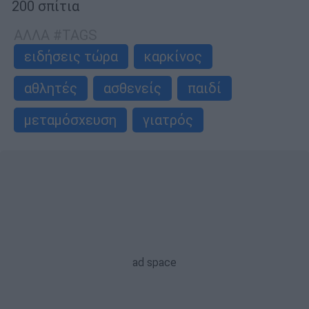
200 σπίτια
ΑΛΛΑ #TAGS
ειδήσεις τώρα
καρκίνος
αθλητές
ασθενείς
παιδί
μεταμόσχευση
γιατρός