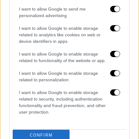
I want to allow Google to send me
personalized advertising.
I want to allow Google to enable storage
related to analytics like cookies on web or
device identifiers in apps.
I want to allow Google to enable storage
related to functionality of the website or app.
I want to allow Google to enable storage
related to personalization.
Lifestyle
|
08.11.2021 12:57
Το γυμνό ημερολόγιο των φοιτητών του
I want to allow Google to enable storage
Cambridge - Αθλητές «βγήκαν από τα
related to security, including authentication
ρούχα τους» για καλό σκοπό
functionality and fraud prevention, and other
user protection.
78 άνδρες και γυναίκες φοιτητές από 12
αθλητικές ομάδες ποζάρουν φέτος
ολόγυμνοι σε διάφορες τοποθεσίες του
CONFIRM