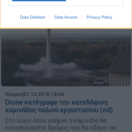
πανεπιστημίου
Data Deletion
Data Access
Privacy Policy
Κόσμος
|
21.12.2018 18:04
Drone κατέγραψε την κατεδάφιση
καμινάδας παλιού εργοστασίου (vid)
Στο χώρο όπου υπήρχε η καμινάδα θα
κατασκευαστεί δρόμος που θα οδηγεί σε