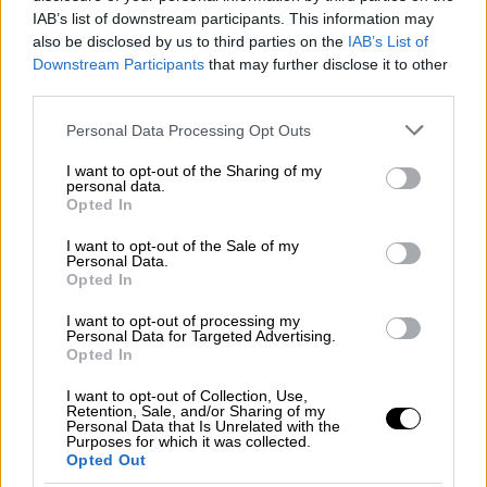
IAB’s list of downstream participants. This information may
γεγονότα και πρόσωπα που σημάδεψαν
also be disclosed by us to third parties on the
IAB’s List of
τη χρονιά που τελειώνει
Downstream Participants
that may further disclose it to other
third parties.
Λίγες ώρες πριν την έλευση του 2025, το
ethnos.gr κάνει μία ανακεφαλαίωση των
Please note that this website/app uses one or more Google
Personal Data Processing Opt Outs
διεθνών εξελίξεων που μονοπώλησαν το
services and may gather and store information including but
ενδιαφέρον
not limited to your visit or usage behaviour. You may click to
I want to opt-out of the Sharing of my
personal data.
grant or deny consent to Google and its third-party tags to
Opted In
use your data for below specified purposes in below Google
consent section.
I want to opt-out of the Sale of my
Personal Data.
Opted In
I want to opt-out of processing my
Personal Data for Targeted Advertising.
Opted In
I want to opt-out of Collection, Use,
Retention, Sale, and/or Sharing of my
Personal Data that Is Unrelated with the
Purposes for which it was collected.
Opted Out