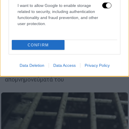
I want to allow Google to enable storage
related to security, including authentication
functionality and fraud prevention, and other
user protection.
Κόσμος
|
12.10.2024 07:26
CONFIRM
«Θα πεθάνω στη φυλακή» - Οι
προφητικές αναφορές του Ναβάλνι στα
απομνημονεύματά του
Data Deletion
Data Access
Privacy Policy
Ανατριχιάζουν οι αποκαλύψεις από τα
απομνημονεύματά του