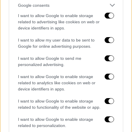
Google consents
I want to allow Google to enable storage
related to advertising like cookies on web or
Κόσμος
|
21.10.2024 12:17
device identifiers in apps.
Γιούλια Ναβάλναγια: «Κάποια μέρα θα
γυρίσω στη Ρωσία για να κατέβω ως
I want to allow my user data to be sent to
υποψήφια πρόεδρος»
Google for online advertising purposes.
«Ο πολιτικός μου αντίπαλος είναι ο
I want to allow Google to send me
Βλαντιμίρ Πούτιν»
personalized advertising.
I want to allow Google to enable storage
related to analytics like cookies on web or
device identifiers in apps.
I want to allow Google to enable storage
related to functionality of the website or app.
I want to allow Google to enable storage
related to personalization.