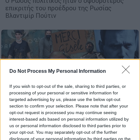
Ο Ρώσος πολιτικός ήταν ο σφοδρότερος
επικριτής του προέδρου της Ρωσίας
Βλαντιμίρ Πούτιν
Do Not Process My Personal Information
If you wish to opt-out of the sale, sharing to third parties, or
processing of your personal or sensitive information for
targeted advertising by us, please use the below opt-out
section to confirm your selection. Please note that after your
opt-out request is processed you may continue seeing
interest-based ads based on personal information utilized by
us or personal information disclosed to third parties prior to
Κόσμος
|
31.12.2024 15:00
your opt-out. You may separately opt-out of the further
Αποχαιρετώντας το 2024: Τα διεθνή
disclosure of your personal information by third parties on the