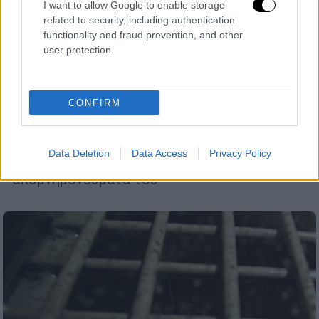
I want to allow Google to enable storage
related to security, including authentication
functionality and fraud prevention, and other
user protection.
Κόσμος
|
12.10.2024 07:26
«Θα πεθάνω στη φυλακή» - Οι
CONFIRM
προφητικές αναφορές του Ναβάλνι στα
απομνημονεύματά του
Data Deletion
Data Access
Privacy Policy
Ανατριχιάζουν οι αποκαλύψεις από τα
απομνημονεύματά του