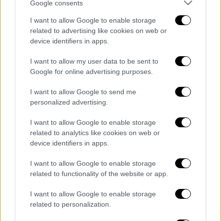
Google consents
I want to allow Google to enable storage
Κόσμος
|
21.10.2024 12:17
related to advertising like cookies on web or
Γιούλια Ναβάλναγια: «Κάποια μέρα θα
device identifiers in apps.
γυρίσω στη Ρωσία για να κατέβω ως
I want to allow my user data to be sent to
υποψήφια πρόεδρος»
Google for online advertising purposes.
«Ο πολιτικός μου αντίπαλος είναι ο
I want to allow Google to send me
Βλαντιμίρ Πούτιν»
personalized advertising.
I want to allow Google to enable storage
related to analytics like cookies on web or
device identifiers in apps.
I want to allow Google to enable storage
related to functionality of the website or app.
I want to allow Google to enable storage
related to personalization.