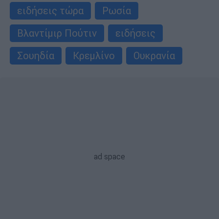
ειδήσεις τώρα
Ρωσία
Βλαντίμιρ Πούτιν
ειδήσεις
Σουηδία
Κρεμλίνο
Ουκρανία