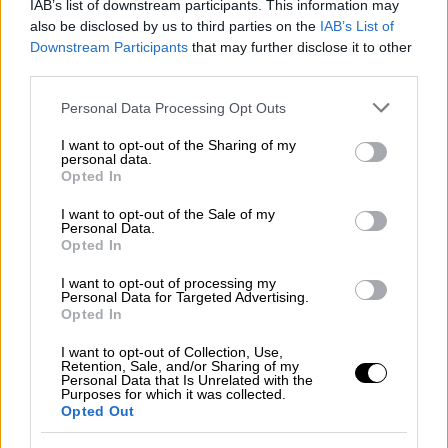
IAB’s list of downstream participants. This information may
τη χρονιά που τελειώνει
also be disclosed by us to third parties on the
IAB’s List of
Downstream Participants
that may further disclose it to other
Λίγες ώρες πριν την έλευση του 2025, το
third parties.
ethnos.gr κάνει μία ανακεφαλαίωση των
Please note that this website/app uses one or more Google
διεθνών εξελίξεων που μονοπώλησαν το
Personal Data Processing Opt Outs
services and may gather and store information including but
ενδιαφέρον
not limited to your visit or usage behaviour. You may click to
I want to opt-out of the Sharing of my
personal data.
grant or deny consent to Google and its third-party tags to
Opted In
use your data for below specified purposes in below Google
consent section.
I want to opt-out of the Sale of my
Personal Data.
Opted In
I want to opt-out of processing my
Personal Data for Targeted Advertising.
Opted In
I want to opt-out of Collection, Use,
Retention, Sale, and/or Sharing of my
Personal Data that Is Unrelated with the
Purposes for which it was collected.
Opted Out