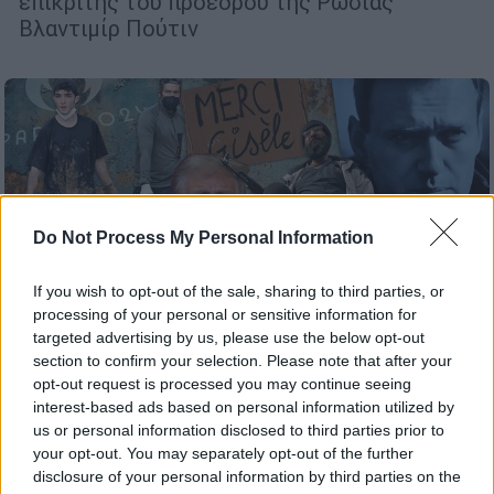
επικριτής του προέδρου της Ρωσίας
Βλαντιμίρ Πούτιν
Do Not Process My Personal Information
If you wish to opt-out of the sale, sharing to third parties, or
processing of your personal or sensitive information for
targeted advertising by us, please use the below opt-out
section to confirm your selection. Please note that after your
opt-out request is processed you may continue seeing
interest-based ads based on personal information utilized by
us or personal information disclosed to third parties prior to
Κόσμος
|
31.12.2024 15:00
your opt-out. You may separately opt-out of the further
Αποχαιρετώντας το 2024: Τα διεθνή
disclosure of your personal information by third parties on the
γεγονότα και πρόσωπα που σημάδεψαν