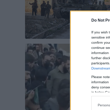
Do Not Pr
If you wish 
sensitive in
confirm you
continue se
information 
further disc
participants
Downstream 
Please note
information 
deny consent
in below Go
Persona