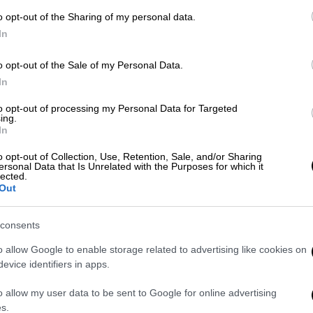
σ
o opt-out of the Sharing of my personal data.
δ
Κόσμος
|
02.12.2024 18:31
In
Ανάλυση BBC για τη Συρία: Το
o opt-out of the Sale of my Personal Data.
rebranding των Τζιχαντιστών, η
In
αστραπιαία προέλαση στο Χαλέπι
και ο ανθεκτικός Άσαντ
ΑΠ
to opt-out of processing my Personal Data for Targeted
ing.
Π
Διεθνής ανησυχία μετά την
In
σ
αναζωπύρωση των μαχών στη Συρία –
o opt-out of Collection, Use, Retention, Sale, and/or Sharing
,
Γιατί δεν θα πρέπει να ξεγράψουμε
ersonal Data that Is Unrelated with the Purposes for which it
lected.
όμως το καθεστώς Άσαντ
Out
consents
Κόσμος
|
01.12.2024 20:33
Γιατί φούντωσε τώρα ο εμφύλιος
o allow Google to enable storage related to advertising like cookies on
στη Συρία και γιατί οι
evice identifiers in apps.
τζιχαντιστές προέλασαν τόσο
o allow my user data to be sent to Google for online advertising
άνετα προς το Χαλέπι
s.