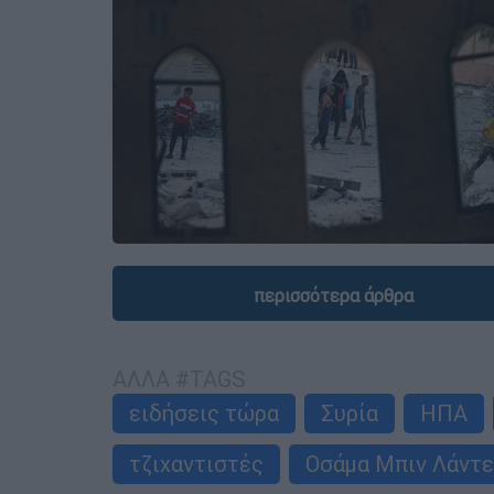
περισσότερα άρθρα
ΑΛΛΑ #TAGS
ειδήσεις τώρα
Συρία
ΗΠΑ
τζιχαντιστές
Οσάμα Μπιν Λάντε