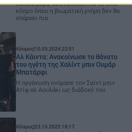
κάποια μέρα, θα εναπόκεινται σε έναν
κόσμο όπου η βιωματική μνήμη δεν θα
υπάρχει πια
Κόσμος
|
10.03.2024 22:51
Αλ Κάιντα: Ανακοίνωσε το θάνατο
του ηγέτη της Χαλίντ μπιν Ουμάρ
Μπατάρφι
Η οργάνωση ονόμασε τον Σαϊντ μπιν
Ατίφ αλ Αουλάκι ως διάδοχό του
Κόσμος
|
23.10.2023 18:17