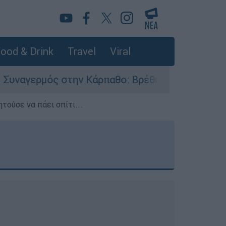
ood & Drink
Travel
Viral
ην Κάρπαθο: Βρέθηκαν παλιά πυρομαχικά στο Αρ
τούσε να πάει σπίτι...