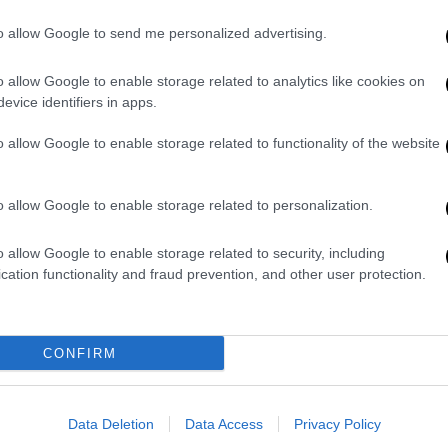
Μίνι χρονικό του εμφυλίου στη Συρία
to allow Google to send me personalized advertising.
– Ο ρόλος της Ρωσίας, η
αποδυνάμωση της Χεζμπολάχ, ο
o allow Google to enable storage related to analytics like cookies on
ρόλος του Ισραήλ και το προφίλ των
evice identifiers in apps.
ανταρτών
o allow Google to enable storage related to functionality of the website
Κόσμος
|
11.09.2024 06:15
11η Σεπτεμβρίου: «Αν και δε σε
o allow Google to enable storage related to personalization.
γνώρισα, δε θα σε ξεχάσω»: 23
χρόνια μετά, οι οικογένειες
o allow Google to enable storage related to security, including
cation functionality and fraud prevention, and other user protection.
κρατούν τη μνήμη των συγγενών
τους ζωντανή
Οι «οικογένειες της 11ης
CONFIRM
Σεπτεμβρίου» φέρουν ένα ξεχωριστό
βάρος μέσα από τις γενιές, ενώ η
ανάμνηση και η κατανόηση της
Data Deletion
Data Access
Privacy Policy
φρικαλεότητας των επιθέσεων,