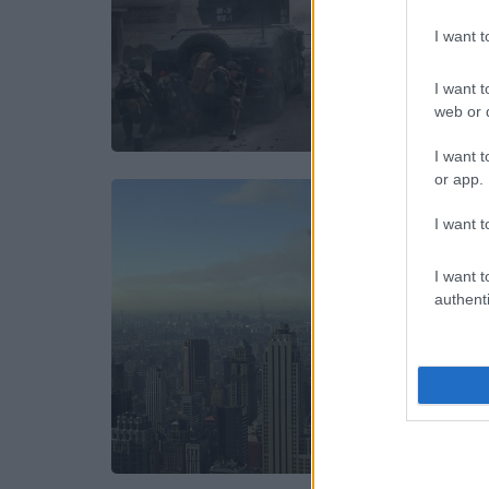
I want 
I want t
web or d
I want t
or app.
I want t
I want t
authenti