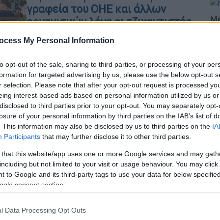
γραφεία του ΟΗΕ και άλλων
Με
οργανισμών λένε οι τζιχαντιστές
Μ
«Είναι καθήκον μας»
ocess My Personal Information
0
to opt-out of the sale, sharing to third parties, or processing of your per
formation for targeted advertising by us, please use the below opt-out s
r selection. Please note that after your opt-out request is processed y
Κόσμος
|
04.12.2024 19:20
eing interest-based ads based on personal information utilized by us or
ΑΠ
Ζωντανός ο - επικηρυγμένος από
disclosed to third parties prior to your opt-out. You may separately opt-
Ι
losure of your personal information by third parties on the IAB’s list of
τις ΗΠΑ- ηγέτης των
κ
. This information may also be disclosed by us to third parties on the
IA
τζιχαντιστών στη Συρία –
Participants
that may further disclose it to other third parties.
α
Δημόσια εμφάνιση μετά την
 that this website/app uses one or more Google services and may gath
εισβολή στο Χαλέπι
including but not limited to your visit or usage behaviour. You may click 
Την Κυριακή (01/12) κυκλοφόρησαν
 to Google and its third-party tags to use your data for below specifi
πληροφορίες περί θανάτου του
ogle consent section.
Αμπού Μοχάμεντ αλ-Τζουλάνι, σε
ΑΠ
ρωσική αεροπορική επιδρομή
M
l Data Processing Opt Outs