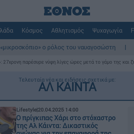
λάδα
Κόσμος
Αθλητισμός
Ψυχαγωγία
F
» ο ρόλος του ναυαγοσώστη
Συναγερμός στ
 27χρονη παρέσυρε νύφη λίγες ώρες μετά το γάμο της και ζη
Τελευταία νέα και ειδήσεις σχετικά με:
ΑΛ ΚΑΙΝΤΑ
Lifestyle
|
20.04.2025 14:00
Ο πρίγκιπας Χάρι στο στόχαστρο
της Αλ Κάιντα: Δικαστικός
αγώνας για την επαναφορά της