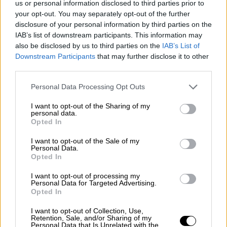
us or personal information disclosed to third parties prior to
Με εντατικούς ρυθμούς συνεχίζονται τα
your opt-out. You may separately opt-out of the further
γυρίσματα της ταινίας «The Expendables 4»
disclosure of your personal information by third parties on the
στη Θεσσαλονίκη, με πρωταγωνιστές τους
IAB’s list of downstream participants. This information may
Σιλβέστερ Σταλόνε, Τζέισον Στέιθαμ, Άντι
also be disclosed by us to third parties on the
IAB’s List of
Downstream Participants
that may further disclose it to other
Γκαρσία, Μέγκαν Φόξ, Κέρτις «50 Cent»
third parties.
Τζάκσον και Τόνι Τζα
Please note that this website/app uses one or more Google
Personal Data Processing Opt Outs
services and may gather and store information including but
not limited to your visit or usage behaviour. You may click to
I want to opt-out of the Sharing of my
personal data.
grant or deny consent to Google and its third-party tags to
Opted In
use your data for below specified purposes in below Google
consent section.
I want to opt-out of the Sale of my
Personal Data.
Opted In
I want to opt-out of processing my
Personal Data for Targeted Advertising.
Opted In
I want to opt-out of Collection, Use,
Retention, Sale, and/or Sharing of my
Personal Data that Is Unrelated with the