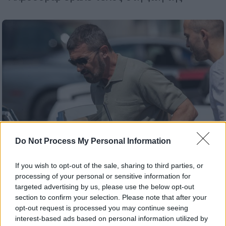
Do Not Process My Personal Information
If you wish to opt-out of the sale, sharing to third parties, or
processing of your personal or sensitive information for
Lifestyle
|
16.11.2021 16:17
targeted advertising by us, please use the below opt-out
Πρώην παίκτης του ελληνικού Survivor
section to confirm your selection. Please note that after your
«έπαιξε ξύλο» με τον Αντόνιο
opt-out request is processed you may continue seeing
Μπαντέρας
interest-based ads based on personal information utilized by