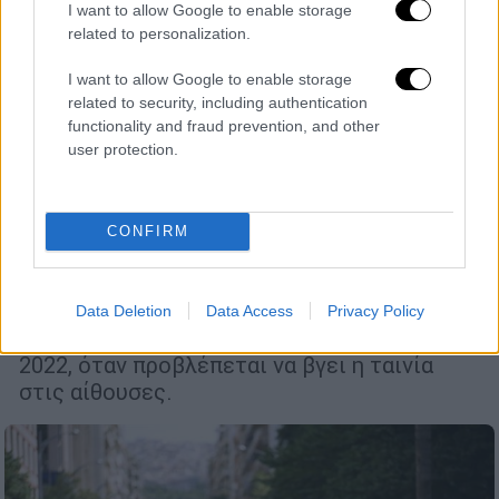
I want to allow Google to enable storage
related to personalization.
I want to allow Google to enable storage
related to security, including authentication
functionality and fraud prevention, and other
user protection.
Ελλάδα
|
30.07.2021 10:28
Θεσσαλονίκη: Τέλος τα γυρίσματα της
ταινίας με τον Αντόνιο Μπαντέρας - Η
CONFIRM
Μηχανιώνα μεταμορφώθηκε σε Μαϊάμι
Οι Θεσσαλονικείς τώρα πια μπορούν να
...προγραμματίσουν το ραντεβού τους με τη
Data Deletion
Data Access
Privacy Policy
μεταμορφωμένη σε Μαϊάμι πόλη τους για το
2022, όταν προβλέπεται να βγει η ταινία
στις αίθουσες.