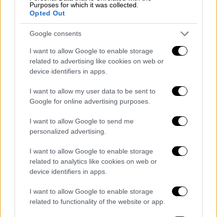
Purposes for which it was collected.
Opted Out
Ελλάδα
|
13.11.2021 20:08
Google consents
Θεσσαλονίκη: «Ποδαρικό» το 2022 με 4
I want to allow Google to enable storage
νέες κινηματογραφικές παραγωγές
related to advertising like cookies on web or
στην πόλη
device identifiers in apps.
Τουλάχιστον τέσσερις κινηματογραφικές
I want to allow my user data to be sent to
παραγωγές έρχονται το 2022 στη
Google for online advertising purposes.
Θεσσαλονίκη
I want to allow Google to send me
personalized advertising.
I want to allow Google to enable storage
related to analytics like cookies on web or
device identifiers in apps.
I want to allow Google to enable storage
related to functionality of the website or app.