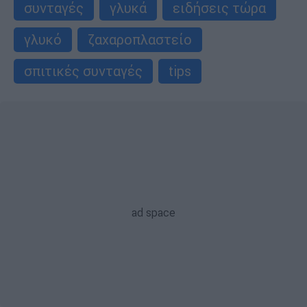
συνταγές
γλυκά
ειδήσεις τώρα
γλυκό
ζαχαροπλαστείο
σπιτικές συνταγές
tips