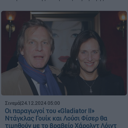
Σινεμά
|
24.12.2024 05:00
Οι παραγωγοί του «Gladiator II»
Ντάγκλας Γουίκ και Λούσι Φίσερ θα
τιμηθούν με το βραβείο Χάρολντ Λόιντ