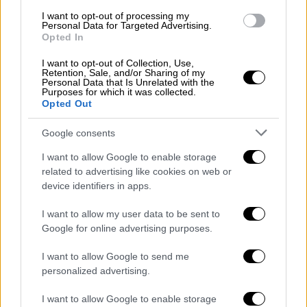
I want to opt-out of processing my
Personal Data for Targeted Advertising.
Opted In
I want to opt-out of Collection, Use,
Retention, Sale, and/or Sharing of my
Personal Data that Is Unrelated with the
Purposes for which it was collected.
Opted Out
Google consents
I want to allow Google to enable storage
related to advertising like cookies on web or
device identifiers in apps.
I want to allow my user data to be sent to
Google for online advertising purposes.
Lifestyle
|
26.08.2024 20:42
I want to allow Google to send me
Ντένζελ Ουάσινγκτον: Ετοιμάζεται να
personalized advertising.
βάλει τέλος στην καριέρα του; Οι
I want to allow Google to enable storage
αινιγματικές δηλώσεις