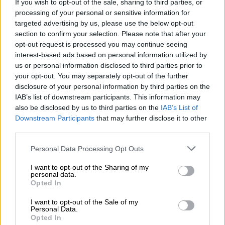
If you wish to opt-out of the sale, sharing to third parties, or
processing of your personal or sensitive information for
targeted advertising by us, please use the below opt-out
section to confirm your selection. Please note that after your
opt-out request is processed you may continue seeing
interest-based ads based on personal information utilized by
us or personal information disclosed to third parties prior to
your opt-out. You may separately opt-out of the further
disclosure of your personal information by third parties on the
IAB’s list of downstream participants. This information may
also be disclosed by us to third parties on the
IAB’s List of
Downstream Participants
that may further disclose it to other
third parties.
Please note that this website/app uses one or more Google
Personal Data Processing Opt Outs
services and may gather and store information including but
Σινεμά
|
23.09.2024 18:46
not limited to your visit or usage behaviour. You may click to
I want to opt-out of the Sharing of my
personal data.
grant or deny consent to Google and its third-party tags to
Στα σκαριά ήδη ο «Μονομάχος 3»
Opted In
use your data for below specified purposes in below Google
σύμφωνα με τον Ρίντλεϊ Σκοτ
consent section.
I want to opt-out of the Sale of my
Personal Data.
Πριν καλά-καλά κυκλοφορήσει η δεύτερη
Opted In
ταινία