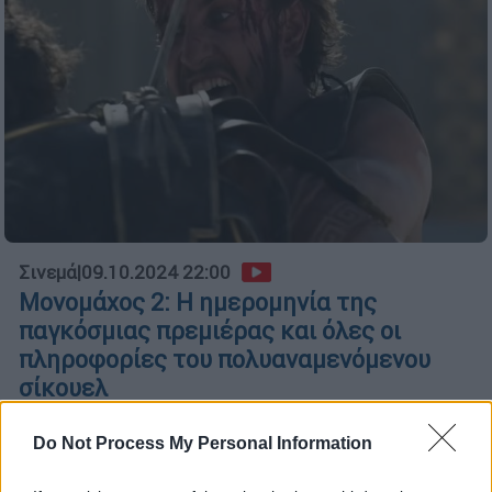
Σινεμά
|
09.10.2024 22:00
Μονομάχος 2: Η ημερομηνία της
παγκόσμιας πρεμιέρας και όλες οι
πληροφορίες του πολυαναμενόμενου
σίκουελ
Η δεύτερη ταινία του Ρίντλεϊ Σκοτ που όλοι
Do Not Process My Personal Information
αναμένουν