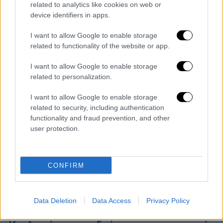
related to analytics like cookies on web or
Ο 69χρονος ηθοποιός θα πρωταγωνιστήσει
device identifiers in apps.
ως Μακρίνος στην ταινία «Gladiator II»
I want to allow Google to enable storage
related to functionality of the website or app.
I want to allow Google to enable storage
related to personalization.
I want to allow Google to enable storage
related to security, including authentication
functionality and fraud prevention, and other
user protection.
CONFIRM
Data Deletion
Data Access
Privacy Policy
Σινεμά
|
19.07.2024 22:00