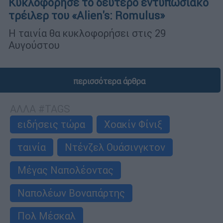
Κυκλοφόρησε το δεύτερο εντυπωσιακό
τρέιλερ του «Alien's: Romulus»
Η ταινία θα κυκλοφορήσει στις 29
Αυγούστου
περισσότερα άρθρα
ΑΛΛΑ #TAGS
ειδήσεις τώρα
Χοακίν Φίνιξ
ταινία
Ντένζελ Ουάσινγκτον
Μέγας Ναπολέοντας
Ναπολέων Βοναπάρτης
Πολ Μέσκαλ