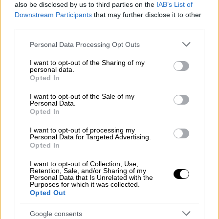
εξακολουθεί να έχει σημαντικά οφέλη
also be disclosed by us to third parties on the
IAB’s List of
Downstream Participants
that may further disclose it to other
third parties.
Please note that this website/app uses one or more Google
Personal Data Processing Opt Outs
services and may gather and store information including but
not limited to your visit or usage behaviour. You may click to
I want to opt-out of the Sharing of my
personal data.
grant or deny consent to Google and its third-party tags to
Opted In
use your data for below specified purposes in below Google
consent section.
I want to opt-out of the Sale of my
Personal Data.
Opted In
I want to opt-out of processing my
Personal Data for Targeted Advertising.
Opted In
I want to opt-out of Collection, Use,
Retention, Sale, and/or Sharing of my
Personal Data that Is Unrelated with the
Υγεία
|
14.06.2025 15:29
Purposes for which it was collected.
Ένα καθημερινό λάθος που κάνουμε πριν
Opted Out
τον ύπνο και πώς μπορούμε να το
Google consents