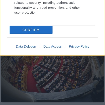
Πώς θα κερδίσετε δέκα χρόνια ζωής - Τι
related to security, including authentication
ρόλο παίζουν οι καλοί υδατάνθρακες
functionality and fraud prevention, and other
user protection.
Σημαντικά τα ευρήματα της έρευνας που
πραγματοποιήθηκε
CONFIRM
Data Deletion
Data Access
Privacy Policy