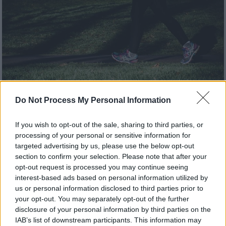
Do Not Process My Personal Information
If you wish to opt-out of the sale, sharing to third parties, or
processing of your personal or sensitive information for
targeted advertising by us, please use the below opt-out
Υγεία
|
18.08.2025 12:28
section to confirm your selection. Please note that after your
opt-out request is processed you may continue seeing
10 λεπτά περπάτημα: Η γρήγορη
interest-based ads based on personal information utilized by
συνήθεια που μεταμορφώνει τη μέρα
us or personal information disclosed to third parties prior to
μας
your opt-out. You may separately opt-out of the further
disclosure of your personal information by third parties on the
Η συστηματική σωματική άσκηση σαφώς κι
IAB’s list of downstream participants. This information may