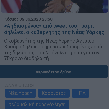
Κόσμος
|
09.06.2020 23:50
«Αηδιασμένος» από tweet του Τραμπ
δηλώνει ο κυβερνήτης της Νέας Υόρκης
Ο κυβερνήτης της Νέας Υόρκης Άντριου
Κουόμο δήλωσε σήμερα «αηδιασμένος» από
τις δηλώσεις του Ντόναλντ Τραμπ για τον
75χρονο διαδηλωτή
περισσότερα άρθρα
ΑΛΛΑ #TAGS
Νέα Υόρκη
Κορονοϊός
ΗΠΑ
σεξουαλική παρενόχληση