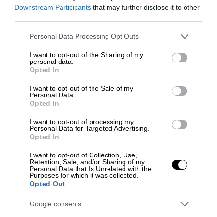
Downstream Participants
that may further disclose it to other
third parties.
Please note that this website/app uses one or more Google
Personal Data Processing Opt Outs
services and may gather and store information including but
not limited to your visit or usage behaviour. You may click to
I want to opt-out of the Sharing of my
personal data.
grant or deny consent to Google and its third-party tags to
Opted In
use your data for below specified purposes in below Google
consent section.
I want to opt-out of the Sale of my
Personal Data.
Opted In
I want to opt-out of processing my
Personal Data for Targeted Advertising.
Opted In
I want to opt-out of Collection, Use,
Retention, Sale, and/or Sharing of my
Κόσμος
|
24.09.2020 22:40
Personal Data that Is Unrelated with the
Purposes for which it was collected.
Κορονοϊός: Ο κυβερνήτης της Νέας
Opted Out
Υόρκης «δεν εμπιστεύεται» την
κυβέρνηση για τα εμβόλια
Google consents