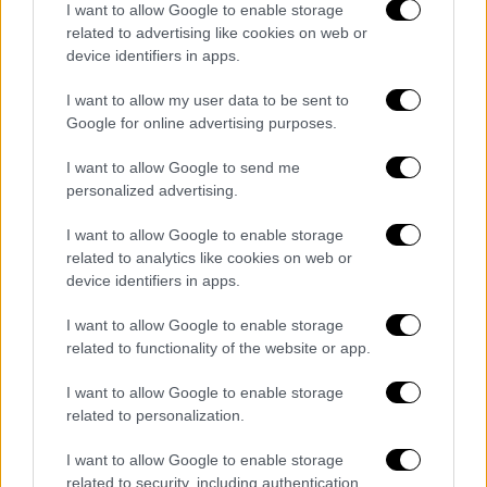
Ο Δημοκρατικός κυβερνήτης κατηγορεί τον
I want to allow Google to enable storage
related to advertising like cookies on web or
Ντόναλντ Τραμπ και την κυβέρνησή του ότι
device identifiers in apps.
υποδαύλισαν την πανδημία
πολιτικοποιώντας την κρίση
I want to allow my user data to be sent to
Google for online advertising purposes.
I want to allow Google to send me
personalized advertising.
I want to allow Google to enable storage
related to analytics like cookies on web or
device identifiers in apps.
I want to allow Google to enable storage
related to functionality of the website or app.
I want to allow Google to enable storage
related to personalization.
I want to allow Google to enable storage
Κόσμος
|
26.06.2020 23:37
related to security, including authentication