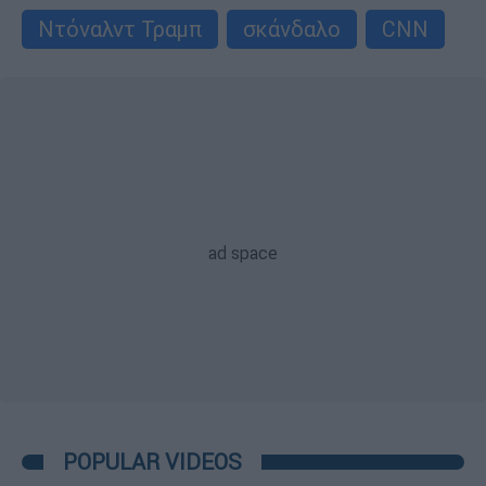
Ντόναλντ Τραμπ
σκάνδαλο
CNN
POPULAR VIDEOS