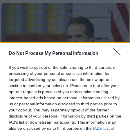
Do Not Process My Personal Information
If you wish to opt-out of the sale, sharing to third parties, or
processing of your personal or sensitive information for
targeted advertising by us, please use the below opt-out
section to confirm your selection. Please note that after your
opt-out request is processed you may continue seeing
Lifestyle
|
28.02.2021 18:06
interest-based ads based on personal information utilized by
Δεύτερη καταγγελία κατά του Άντριου
us or personal information disclosed to third parties prior to
Κουόμο για σεξουαλική παρενόχληση
your opt-out. You may separately opt-out of the further
disclosure of your personal information by third parties on the
O Άντριου Κουόμο διαβεβαίωσε ότι «δεν
IAB’s list of downstream participants. This information may
προσέγγισε ερωτικά την καταγγέλλουσα»
also be disclosed by us to third parties on the
IAB’s List of