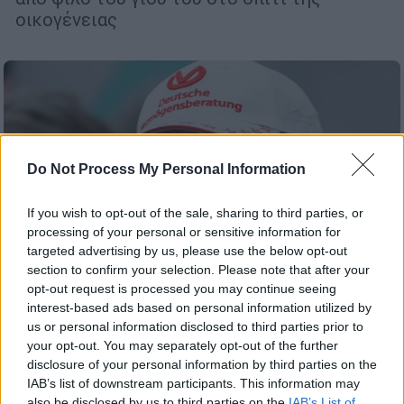
οικογένειας
Do Not Process My Personal Information
If you wish to opt-out of the sale, sharing to third parties, or
processing of your personal or sensitive information for
targeted advertising by us, please use the below opt-out
section to confirm your selection. Please note that after your
opt-out request is processed you may continue seeing
interest-based ads based on personal information utilized by
us or personal information disclosed to third parties prior to
your opt-out. You may separately opt-out of the further
Lifestyle
|
06.04.2025 16:58
disclosure of your personal information by third parties on the
Ο Μίκαελ Σουμάχερ έγινε για πρώτη
IAB’s list of downstream participants. This information may
φορά παππούς - Η κόρη του Τζίνα
also be disclosed by us to third parties on the
IAB’s List of