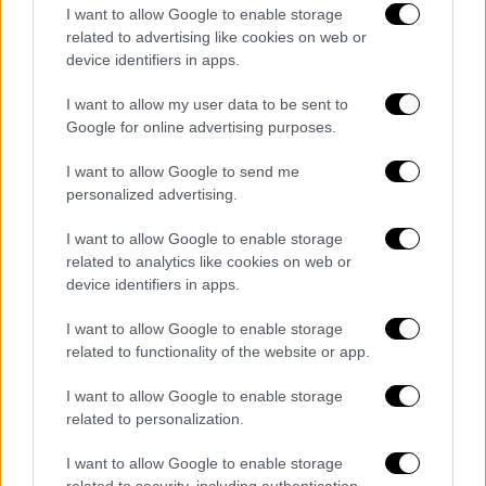
I want to allow Google to enable storage
related to advertising like cookies on web or
Κόσμος
|
01.12.2024 21:19
device identifiers in apps.
Μίκαελ Σουμάχερ: Πρώην
I want to allow my user data to be sent to
σωματοφύλακάς του εκβιάζει την
Google for online advertising purposes.
οικογένεια του θρυλικού οδηγού της F1
I want to allow Google to send me
Αποζημίωση 14 εκατομμυρίων ευρώ
personalized advertising.
I want to allow Google to enable storage
related to analytics like cookies on web or
device identifiers in apps.
I want to allow Google to enable storage
related to functionality of the website or app.
I want to allow Google to enable storage
related to personalization.
I want to allow Google to enable storage
related to security, including authentication