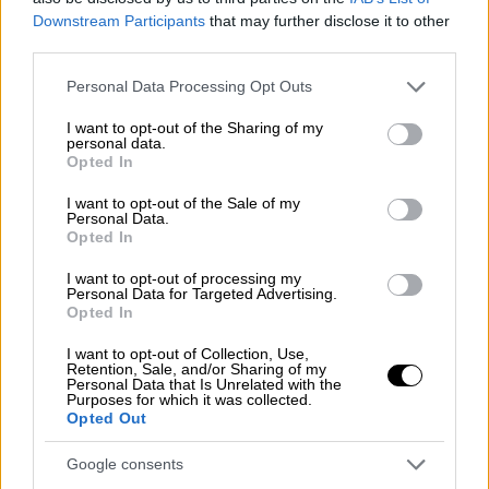
γέννησε ένα υγιέστατο κοριτσάκι
Downstream Participants
that may further disclose it to other
third parties.
Ο πρώην οδηγός της F1 βρίσκεται
Please note that this website/app uses one or more Google
καθηλωμένος στο κρεβάτι και επικοινωνεί
Personal Data Processing Opt Outs
services and may gather and store information including but
μέσω μηχανικής υποστήριξης με τους
not limited to your visit or usage behaviour. You may click to
I want to opt-out of the Sharing of my
οικείους του
personal data.
grant or deny consent to Google and its third-party tags to
Opted In
use your data for below specified purposes in below Google
consent section.
I want to opt-out of the Sale of my
Personal Data.
Opted In
I want to opt-out of processing my
Personal Data for Targeted Advertising.
Opted In
I want to opt-out of Collection, Use,
Retention, Sale, and/or Sharing of my
Personal Data that Is Unrelated with the
Purposes for which it was collected.
Opted Out
Google consents