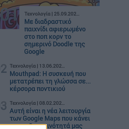
01
Τεχνολογία
|
25.09.2024 07:38
Με διαδραστικό
παιχνίδι αφιερωμένο
στο ποπ κορν το
σημερινό Doodle της
Google
02
Τεχνολογία
|
13.06.2024 19:54
Mouthpad: Η συσκευή που
μετατρέπει τη γλώσσα σε...
κέρσορα ποντικιού
03
Τεχνολογία
|
08.02.2023 11:35
Αυτή είναι η νέα λειτουργία
των Google Maps που κάνει
την καθημερινότητά μας