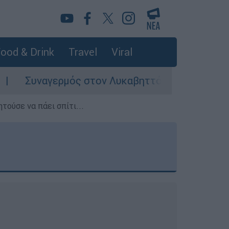
ood & Drink
Travel
Viral
ρμός στον Λυκαβηττό: Σορός σε προχωρημένη σ
τούσε να πάει σπίτι...