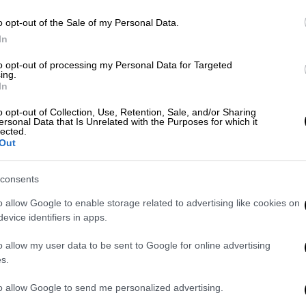
Κε
Κόσμος
|
02.07.2026 15:15
o opt-out of the Sale of my Personal Data.
Κ
Ήττα της Google στα ευρωπαϊκά
In
0
δικαστήρια: Παραμένει το
to opt-out of processing my Personal Data for Targeted
πρόστιμο «μαμούθ» των 4,1 δισ.
ing.
In
ευρώ
o opt-out of Collection, Use, Retention, Sale, and/or Sharing
Πρόκειται για το μεγαλύτερο
ersonal Data that Is Unrelated with the Purposes for which it
lected.
πρόστιμο στην ιστορία της
ΑΠ
Out
Ευρωπαϊκής Ένωσης για παραβίαση
Τ
της αντιμονοπωλιακής νομοθεσίας
ε
consents
Λ
o allow Google to enable storage related to advertising like cookies on
evice identifiers in apps.
Οικονομία
|
23.06.2026 12:24
o allow my user data to be sent to Google for online advertising
Τέλος στις ψεύτικες διαφημίσεις
s.
ΑΠ
για δάνεια και επενδύσεις στην
Ι
to allow Google to send me personalized advertising.
Ελλάδα βάζει η Google - Τι αλλάζει
κ