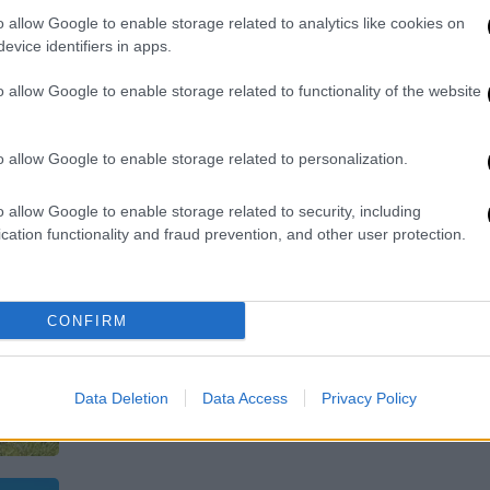
Τι πρέπει να κάνουν οι
α
o allow Google to enable storage related to analytics like cookies on
διαφημιζόμενοι - Η διαδικασία
evice identifiers in apps.
επαλήθευσης για τις επιχειρήσεις
o allow Google to enable storage related to functionality of the website
ΑΠ
o allow Google to enable storage related to personalization.
Α
Κόσμος
|
16.06.2026 09:49
γ
o allow Google to enable storage related to security, including
Σοκ στη Βρετανία: 16χρονος
cation functionality and fraud prevention, and other user protection.
π
κατηγορείται για τη δολοφονία
9χρονης - Είχε αναζητήσει στο
Google «τι γίνεται αν σκοτώσεις»
CONFIRM
Η μικρή Άρια φαίνεται να βρέθηκε
νεκρή μέσα στο σπίτι της, έχοντας
δεχθεί μία μαχαιριά στο στήθος
Data Deletion
Data Access
Privacy Policy