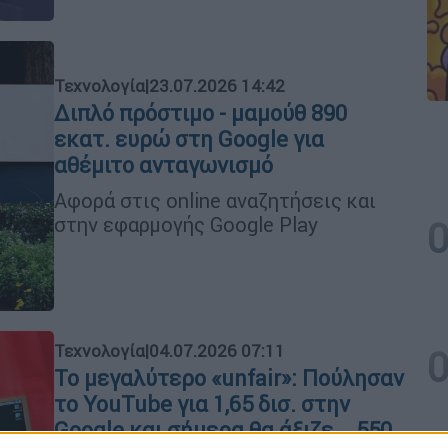
Τεχνολογία
|
23.07.2026 14:42
Διπλό πρόστιμο - μαμούθ 890
εκατ. ευρώ στη Google για
αθέμιτο ανταγωνισμό
Αφορά στις online αναζητήσεις και
στην εφαρμογής Google Play
Τεχνολογία
|
04.07.2026 07:11
Το μεγαλύτερο «unfair»: Πούλησαν
το YouTube για 1,65 δισ. στην
Google και σήμερα θα άξιζε... 550