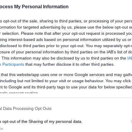
δισεκατομμύρια!
ocess My Personal Information
Οι ιδρυτές του YouTube θα
μπορούσαν σήμερα να φιγουράρουν
to opt-out of the sale, sharing to third parties, or processing of your per
στις πρώτες θέσεις των billionaires
formation for targeted advertising by us, please use the below opt-out s
του πλανήτη
r selection. Please note that after your opt-out request is processed y
eing interest-based ads based on personal information utilized by us or
disclosed to third parties prior to your opt-out. You may separately opt-
losure of your personal information by third parties on the IAB’s list of
. This information may also be disclosed by us to third parties on the
IA
Τεχνολογία
|
02.07.2026 19:01
Participants
that may further disclose it to other third parties.
Μπορεί το AI Overview της Google
 that this website/app uses one or more Google services and may gath
να γίνει επικίνδυνο; Οι
including but not limited to your visit or usage behaviour. You may click 
παραβιάσεις των κανόνων για την
 to Google and its third-party tags to use your data for below specifi
ogle consent section.
αυτοκτονία
Με
Ο ψηφιακός «δημοσιογράφος» που
Μ
l Data Processing Opt Outs
δεν ξέρει από δεοντολογία
0
o opt-out of the Sharing of my personal data.
In