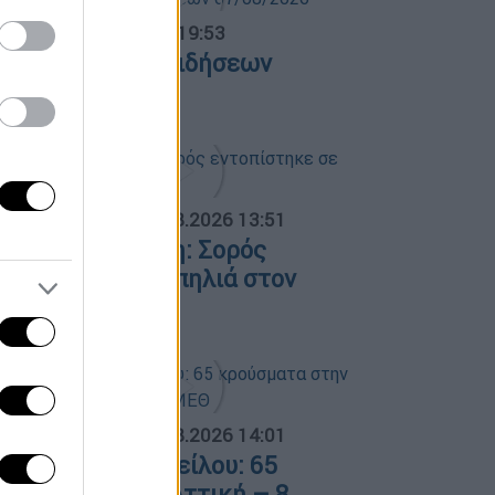
ντρικό...
|
07.08.2026 19:53
εντρικό δελτίο ειδήσεων
7/08/2026
ΟΣΠΑΣΜΑΤΑ...
|
08.08.2026 13:51
ελευταία εξέλιξη: Σορός
ντοπίστηκε σε σπηλιά στον
υκαβηττό
ΟΣΠΑΣΜΑΤΑ...
|
08.08.2026 14:01
ός του Δυτικού Νείλου: 65
ρούσματα στην Αττική – 8