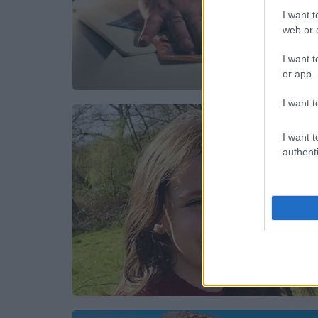
I want t
web or d
I want t
or app.
I want t
I want t
authenti