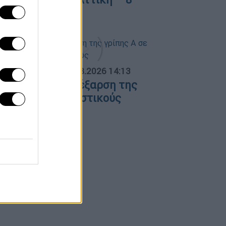
σθενείς σε ΜΕΘ
ΟΣΠΑΣΜΑΤΑ...
|
07.08.2026 14:13
νησυχία για την έξαρση της
ρίπης Α σε τουριστικούς
ροορισμούς