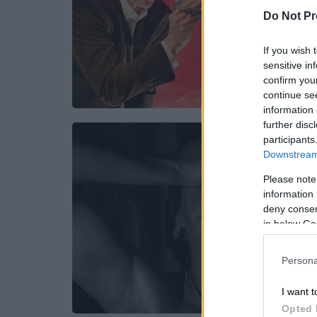
Do Not Pr
If you wish 
sensitive in
confirm you
continue se
information 
further disc
participants
Downstream 
Please note
information 
deny consent
in below Go
Persona
I want t
Opted 